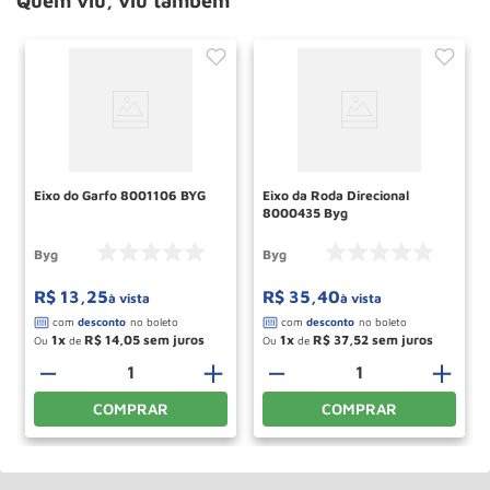
Quem viu, viu também
Eixo do Garfo 8001106 BYG
Eixo da Roda Direcional
8000435 Byg
Byg
Byg
R$
13
,
25
R$
35
,
40
à vista
à vista
1
R$
14
,
05
1
R$
37
,
52
Ou
de
Ou
de
＋
－
＋
－
＋
COMPRAR
COMPRAR