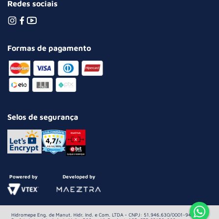
Redes sociais
Formas de pagamento
Selos de segurança
Powered by
Developed by
Hidromepe Eng. de Manut. Hidr. Ind. e Com. LTDA - CNPJ: 51.946.630/0001-94 Av.