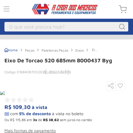
O que você procura hoje?
Macacos
1
º
Eixo
Peças
Paleteiras Peças
Eixos
Guincho Eletrico
2
º
de
Torcao
Eixo De Torcao 520 685mm 8000437 Byg
520
Macaco Hidraulico
3
º
685mm
Ver descrição
Byg
016840870026
8000437
Macaco Jacare
4
º
Byg
Guincho
5
º
Talha Eletrica
6
º
Macaco
7
º
R$
109
,
30
à vista
Talha
8
º
Ou
R$
115
,
86
em
3
de
R$
38
,
62
sem juros no cartão
Rodizio
9
º
Mais formas de pagamento