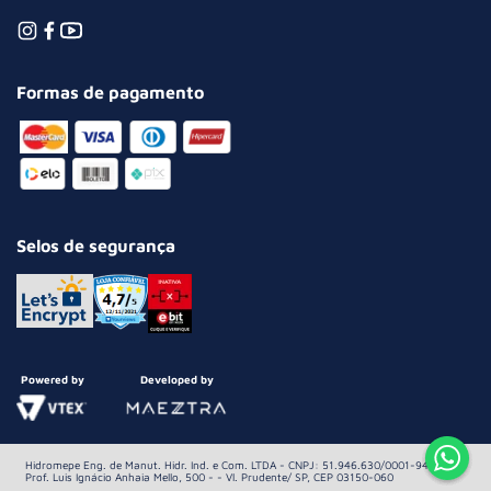
Formas de pagamento
Selos de segurança
Powered by
Developed by
Hidromepe Eng. de Manut. Hidr. Ind. e Com. LTDA - CNPJ: 51.946.630/0001-94 Av.
Prof. Luis Ignácio Anhaia Mello, 500 - - Vl. Prudente/ SP, CEP 03150-060