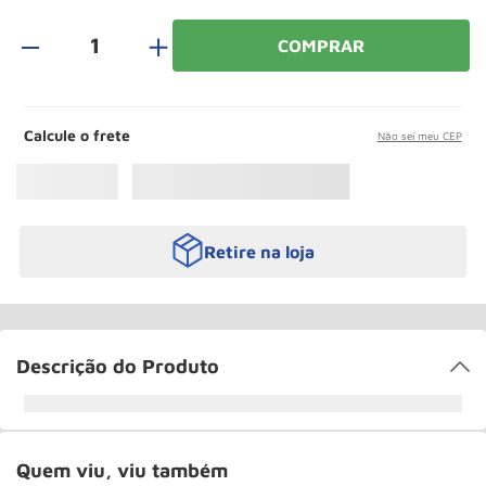
Roda
10
º
＋
COMPRAR
Calcule o frete
Não sei meu CEP
Retire na loja
Descrição do Produto
Quem viu, viu também