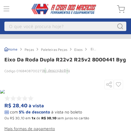
O que você procura hoje?
Macacos
1
º
Eixo
Peças
Paleteiras Peças
Eixos
Guincho Eletrico
2
º
da
Roda
Eixo Da Roda Dupla R22v2 R25v2 8000441 Byg
Dupla
Macaco Hidraulico
3
º
R22v2
Ver descrição
Byg
016840870027
R25v2
Macaco Jacare
4
º
8000441
Byg
Guincho
5
º
Talha Eletrica
6
º
Macaco
7
º
R$
28
,
40
à vista
Talha
8
º
Ou
R$
30
,
10
em
1
de
R$
30
,
10
sem juros no cartão
Rodizio
9
º
Mais formas de pagamento