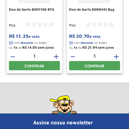
Eixo do Garfo 8001106 BYG
Eixo do Garfo 8000442 Byg
Byg
Byg
R$
13
,
25
R$
20
,
70
à vista
à vista
1
R$
14
,
05
1
R$
21
,
94
Ou
de
Ou
de
＋
－
＋
－
＋
COMPRAR
COMPRAR
Assine nossa newsletter