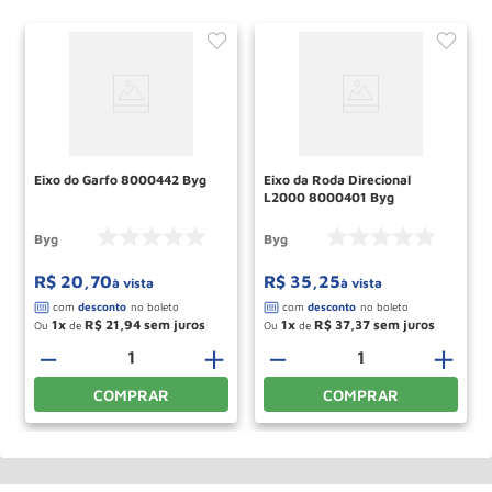
Eixo do Garfo 8000442 Byg
Eixo da Roda Direcional
L2000 8000401 Byg
Byg
Byg
R$
20
,
70
R$
35
,
25
à vista
à vista
1
R$
21
,
94
1
R$
37
,
37
Ou
de
Ou
de
＋
－
＋
－
＋
COMPRAR
COMPRAR