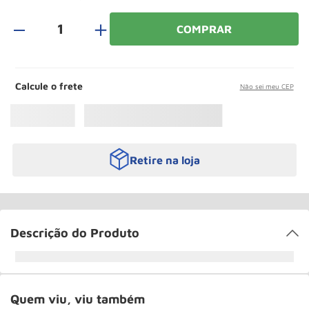
Rodizio
10
º
＋
COMPRAR
Calcule o frete
Não sei meu CEP
Retire na loja
Descrição do Produto
Quem viu, viu também