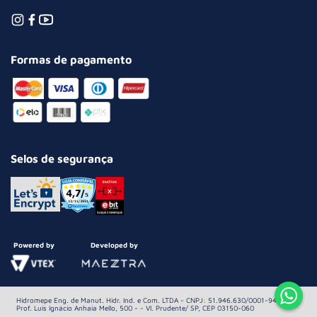
Formas de pagamento
Selos de segurança
Powered by
Developed by
Hidromepe Eng. de Manut. Hidr. Ind. e Com. LTDA - CNPJ: 51.946.630/0001-94 Av.
Prof. Luis Ignácio Anhaia Mello, 500 - - Vl. Prudente/ SP, CEP 03150-060