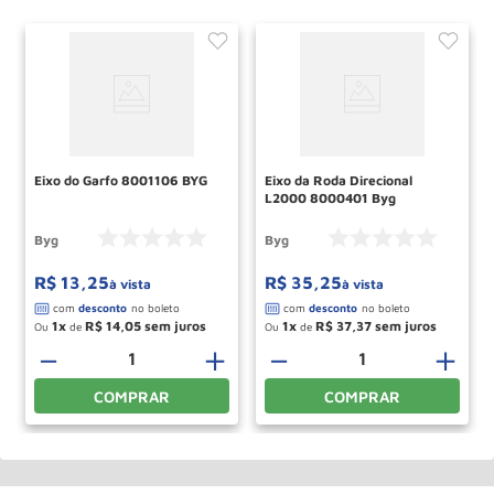
Eixo do Garfo 8001106 BYG
Eixo da Roda Direcional
L2000 8000401 Byg
Byg
Byg
R$
13
,
25
R$
35
,
25
à vista
à vista
1
R$
14
,
05
1
R$
37
,
37
Ou
de
Ou
de
＋
－
＋
－
＋
COMPRAR
COMPRAR