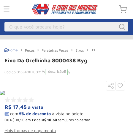
O que você procura hoje?
Macacos
1
º
Eixo
Peças
Paleteiras Peças
Eixos
Guincho Eletrico
2
º
da
Orelhinha
Eixo Da Orelhinha 8000438 Byg
8000438
Macaco Hidraulico
3
º
Byg
Ver descrição
Byg
016840870021
Macaco Jacare
4
º
Guincho
5
º
Talha Eletrica
6
º
Macaco
7
º
R$
17
,
45
à vista
Talha
8
º
Ou
R$
18
,
50
em
1
de
R$
18
,
50
sem juros no cartão
Paleteira
9
º
Mais formas de pagamento