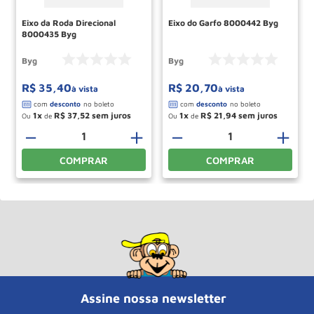
Eixo da Roda Direcional
Eixo do Garfo 8000442 Byg
8000435 Byg
Byg
Byg
R$
35
,
40
R$
20
,
70
à vista
à vista
1
R$
37
,
52
1
R$
21
,
94
Ou
de
Ou
de
＋
－
＋
－
＋
COMPRAR
COMPRAR
Assine nossa newsletter