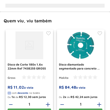
Quem viu, viu também
Disco de Corte 180x 1,6x
Disco diamantado
22mm Ref 7438255 GROSS
segmentado para concreto A
- 88814 Makita
Gross
Makita
R$
11
,
02
R$
84
,
48
à vista
à vista
1
R$
12
,
30
2
R$
42
,
24
Ou
de
Ou
de
－
＋
－
＋