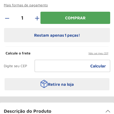
Roda
10
º
Mais formas de pagamento
＋
COMPRAR
Restam apenas
1
peças!
Calcule o frete
Não sei meu CEP
Retire na loja
Descrição do Produto