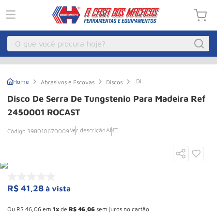
O que você procura hoje?
Macacos
1
º
Disco
Abrasivos e Escovas
Discos
Guincho Eletrico
2
º
de
Serra
Disco De Serra De Tungstenio Para Madeira Ref
de
Macaco Hidraulico
3
º
Tungstenio
2450001 ROCAST
para
Talha Eletrica
4
º
Madeira
Ver descrição
AMT
398010670009
Ref
Macaco Jacare
5
º
2450001
ROCAST
Guincho
6
º
Macaco
7
º
R$
41
,
28
à vista
Rodizio
8
º
Esconder - Ganhe 10,37% de desconto pagando no boleto
Talha
9
º
Ou
R$
46
,
06
em
1
de
R$
46
,
06
sem juros no cartão