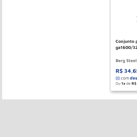
Conjunto 
ga1600/32
Berg Steel
Berg Steel
R$
34
,
6
Ou
1
de
R$
－