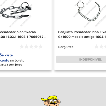
prendedor pino fixacao
Conjunto Prendedor Pino Fix
00 1602.1 1608.1 70660520
Ga1600 modelo antigo 1602.1
70650592 Berg Steel
Berg Steel
5
à vista
INDISPONÍVEL
36
,
73
＋
COMPRAR