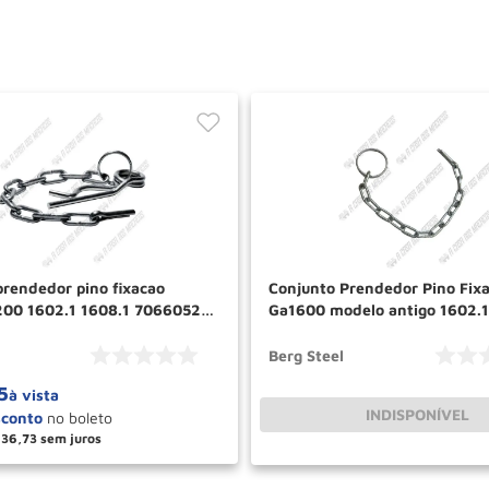
prendedor pino fixacao
Conjunto Prendedor Pino Fix
00 1602.1 1608.1 70660520
Ga1600 modelo antigo 1602.1
70650592 Berg Steel
Berg Steel
5
à vista
INDISPONÍVEL
36
,
73
＋
COMPRAR