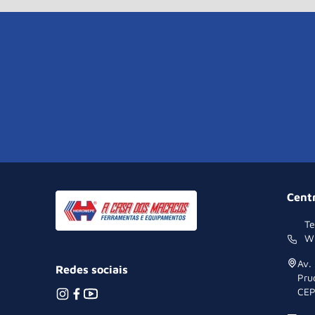
Cent
Te
W
Av.
Redes sociais
Pru
CEP