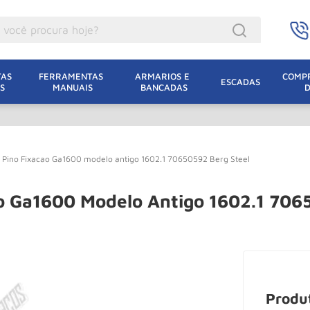
ocê procura hoje?
acacos
AS 
FERRAMENTAS 
ARMARIOS E 
COMPR
ESCADAS
S
MANUAIS
BANCADAS
incho Eletrico
acaco Hidraulico
lha Eletrica
 Pino Fixacao Ga1600 modelo antigo 1602.1 70650592 Berg Steel
acaco Jacare
uincho
o Ga1600 Modelo Antigo 1602.1 706
acaco
oda
dizio
leteira
Produ