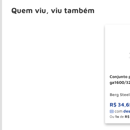
Quem viu, viu também
Conjunto 
ga1600/32
Berg Steel
Berg Steel
R$
34
,
6
Ou
1
de
R$
－