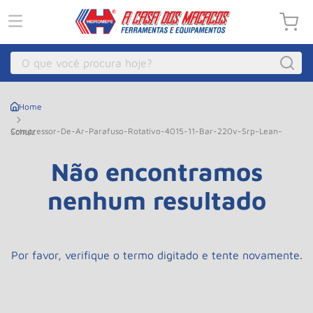
O que você procura hoje?
Macacos
1
º
Guincho Eletrico
2
º
Compressor-De-Ar-Parafuso-Rotativo-4015-11-Bar-220v-Srp-Lean-Schulz
Macaco Hidraulico
3
º
Não encontramos
Macaco Jacare
4
º
nenhum resultado
Guincho
5
º
Talha Eletrica
6
º
Macaco
7
º
Por favor, verifique o termo digitado e tente novamente.
Talha
8
º
Rodizio
9
º