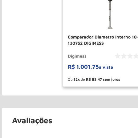
Comparador Diametro Interno 1
130752 DIGIMESS
Digimess
R$
1
.
001
,
75
à vista
Ou
12
de
R$
83
,
47
－
＋
COMPR
Avaliações