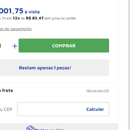
001
,
75
à vista
12
R$
83
,
47
1
,
75
em
de
sem juros no cartão
mas de pagamento
＋
COMPRAR
Restam apenas
1
peças!
o frete
Não sei meu CEP