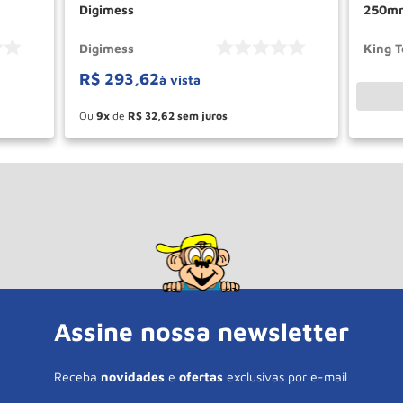
Digimess
250mm
Digimess
King T
R$
293
,
62
à vista
Ou
9
de
R$
32
,
62
－
＋
AR
COMPRAR
Assine nossa newsletter
Receba
novidades
e
ofertas
exclusivas por e-mail