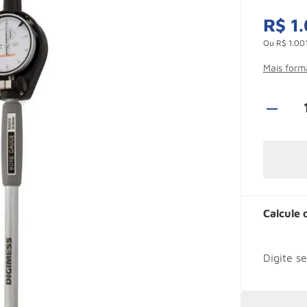
R$
1
.
Ou
R$
1
.
00
Mais for
Calcule 