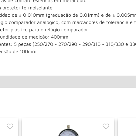
tas de contato esféricas em metal duro
 protetor termoisolante
tidão de ± 0,010mm (graduação de 0,01mm) e de ± 0,005m
ógio comparador analógico, com marcadores de tolerância e t
etor plástico para o relógio comparador
fundidade de medição: 400mm
entes: 5 peças (250/270 - 270/290 - 290/310 - 310/330 e 
ensão de 100mm