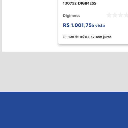
130752 DIGIMESS
Digimess
R$
1
.
001
,
75
à vista
Ou
12
de
R$
83
,
47
－
＋
COMPR