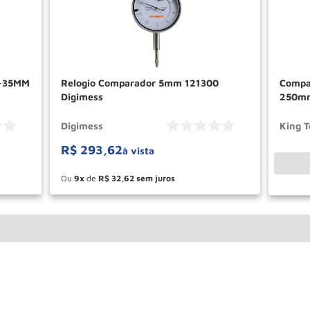
8-35MM
Relogio Comparador 5mm 121300
Compa
Digimess
250mm
Digimess
King T
R$
293
,
62
à vista
Ou
9
de
R$
32
,
62
－
＋
AR
COMPRAR