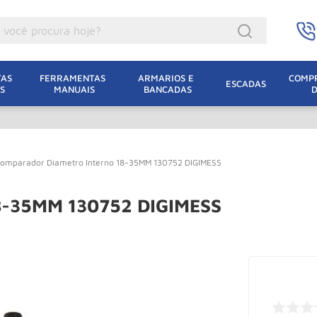
ocê procura hoje?
acacos
AS 
FERRAMENTAS 
ARMARIOS E 
COMPR
ESCADAS
S
MANUAIS
BANCADAS
incho Eletrico
acaco Hidraulico
lha Eletrica
omparador Diametro Interno 18-35MM 130752 DIGIMESS
acaco Jacare
uincho
18-35MM 130752 DIGIMESS
acaco
oda
dizio
leteira