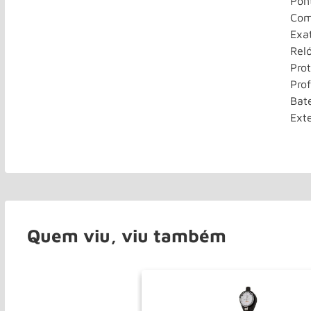
Pon
Com
Exa
Rel
Prot
Pro
Bat
Ext
Quem viu, viu também