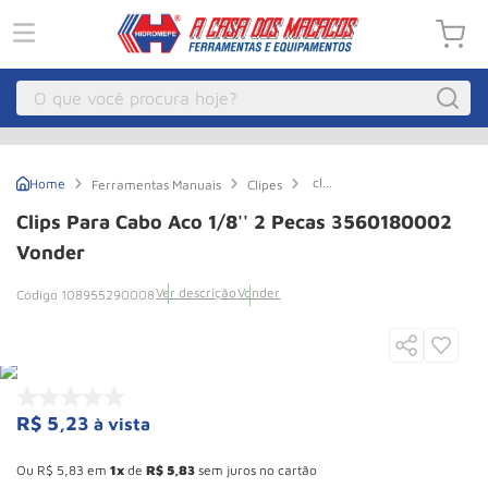
O que você procura hoje?
Macacos
1
º
clips
Ferramentas Manuais
Clipes
Guincho Eletrico
2
º
Para
Cabo
Clips Para Cabo Aco 1/8'' 2 Pecas 3560180002
Aco
Macaco Hidraulico
3
º
1/8''
Vonder
2
Macaco Jacare
4
º
Pecas
Ver descrição
Vonder
108955290008
3560180002
Guincho
5
º
Vonder
Talha Eletrica
6
º
Macaco
7
º
R$
5
,
23
à vista
Talha
8
º
Esconder - Ganhe 10,37% de desconto pagando no boleto
Paleteira
9
º
Ou
R$
5
,
83
em
1
de
R$
5
,
83
sem juros no cartão