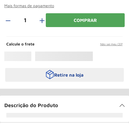
Rodizio
10
º
Mais formas de pagamento
＋
COMPRAR
Calcule o frete
Não sei meu CEP
Retire na loja
Descrição do Produto