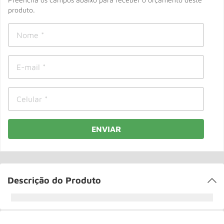
Roda
10
º
produto.
ENVIAR
Descrição do Produto