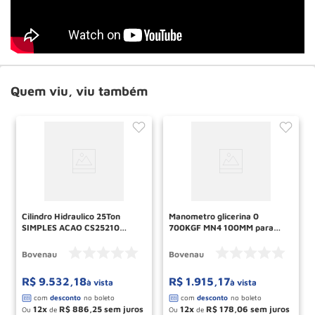
Quem viu, viu também
Cilindro Hidraulico 25Ton
Manometro glicerina 0
SIMPLES ACAO CS25210
700KGF MN4 100MM para
BOVENAU
CILINDRO BOVENAU
Bovenau
Bovenau
R$
9
.
532
,
18
R$
1
.
915
,
17
à vista
à vista
12
R$
886
,
25
12
R$
178
,
06
Ou
de
Ou
de