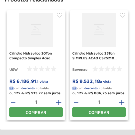
Cilindro Hidraulico 20Ton
Cilindro Hidraulico 25Ton
Compacto Simples Acao
SIMPLES ACAO CS25210
Retorno Mola CCM201
BOVENAU
USW
Bovenau
R$
6
.
186
,
91
R$
9
.
532
,
18
à vista
à vista
12
R$
575
,
22
12
R$
886
,
25
Ou
de
Ou
de
－
＋
－
＋
COMPRAR
COMPRAR