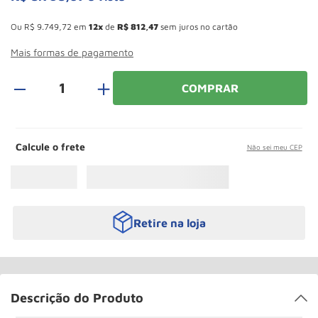
Rodizio
10
º
Esconder - Ganhe 10,37% de desconto pagando no boleto
Ou
R$
9
.
749
,
72
em
12
de
R$
812
,
47
sem juros no cartão
Mais formas de pagamento
＋
COMPRAR
Calcule o frete
Não sei meu CEP
Retire na loja
Descrição do Produto