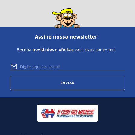
Assine nossa newsletter
Receba
novidades
e
ofertas
exclusivas por e-mail
ENVIAR