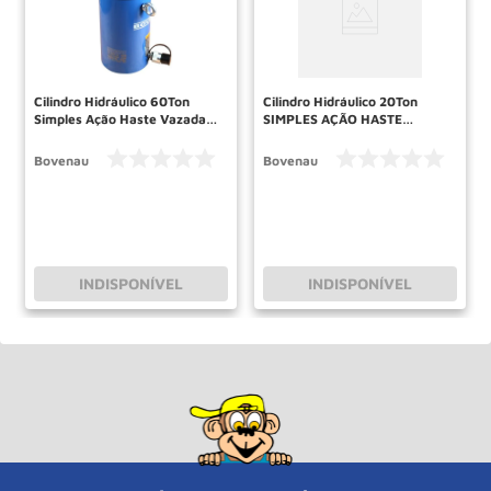
Cilindro Hidráulico 60Ton
Cilindro Hidráulico 20Ton
Simples Ação Haste Vazada
SIMPLES AÇÃO HASTE
CSV60076 BOVENAU
VAZADA CSV20049
BOVENAU
Bovenau
Bovenau
INDISPONÍVEL
INDISPONÍVEL