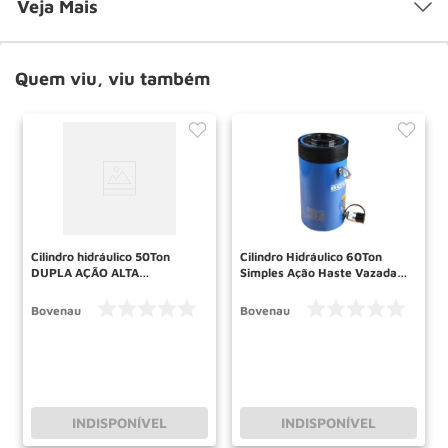
Veja Mais
Quem viu, viu também
Cilindro hidráulico 50Ton
Cilindro Hidráulico 60Ton
DUPLA AÇÃO ALTA
Simples Ação Haste Vazada
TONELAGEM CDT50100
CSV60076 BOVENAU
BOVENAU
Bovenau
Bovenau
INDISPONÍVEL
INDISPONÍVEL