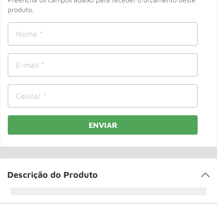
Roda
10
º
produto.
ENVIAR
Descrição do Produto