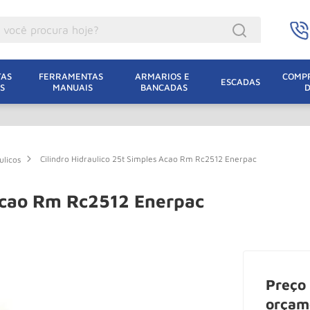
ocê procura hoje?
acacos
AS 
FERRAMENTAS 
ARMARIOS E 
COMPR
ESCADAS
S
MANUAIS
BANCADAS
incho Eletrico
acaco Hidraulico
acaco Jacare
Cilindro Hidraulico 25t Simples Acao Rm Rc2512 Enerpac
ulicos
uincho
lha Eletrica
 Acao Rm Rc2512 Enerpac
acaco
lha
dizio
Preço 
oda
orçam