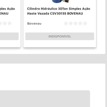
ples Ação
Cilindro Hidráulico 30Ton Simples Ação
Ci
VENAU
Haste Vazada CSV30155 BOVENAU
Se
Bovenau
En
INDISPONÍVEL