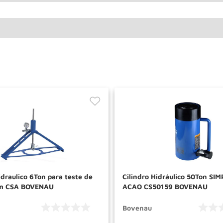
idraulico 6Ton para teste de
Cilindro Hidráulico 50Ton SI
m CSA BOVENAU
ACAO CS50159 BOVENAU
Bovenau