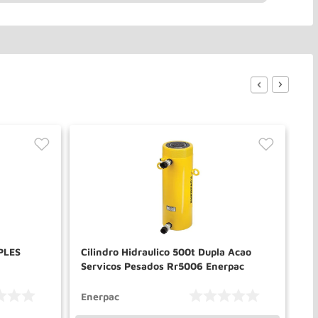
MPLES
Cilindro Hidraulico 500t Dupla Acao
Ci
Servicos Pesados Rr5006 Enerpac
Se
Enerpac
En