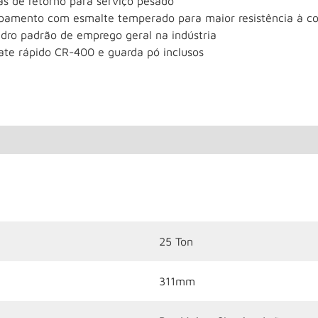
as de retorno para serviço pesado
bamento com esmalte temperado para maior resistência à co
ndro padrão de emprego geral na indústria
ate rápido CR-400 e guarda pó inclusos
25 Ton
311mm