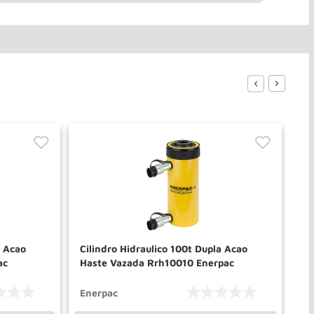
a Acao
Cilindro Hidraulico 100t Dupla Acao
Ci
ac
Haste Vazada Rrh10010 Enerpac
Ha
Enerpac
En