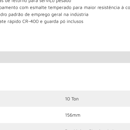
as de retorno para serviço pesado
bamento com esmalte temperado para maior resistência à co
ndro padrão de emprego geral na indústria
ate rápido CR-400 e guarda pó inclusos
10 Ton
156mm