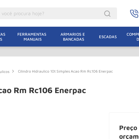
ocê procura hoje?
acacos
AS 
FERRAMENTAS 
ARMARIOS E 
COMPR
ESCADAS
S
MANUAIS
BANCADAS
incho Eletrico
acaco Hidraulico
lha Eletrica
Cilindro Hidraulico 10t Simples Acao Rm Rc106 Enerpac
ulicos
acaco Jacare
uincho
 Acao Rm Rc106 Enerpac
acaco
dizio
lha
Preço 
oda
orçam