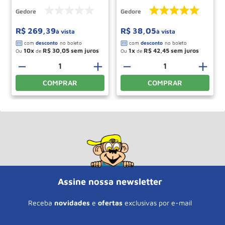
Gedore
Gedore
R$
269
,
39
R$
38
,
05
à vista
à vista
10
R$
30
,
05
1
R$
42
,
45
Ou
de
Ou
de
＋
－
＋
－
＋
COMPRAR
COMPRAR
Assine nossa newsletter
Receba
novidades
e
ofertas
exclusivas por e-mail