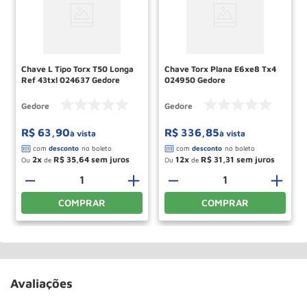
Chave L Tipo Torx T50 Longa
Chave Torx Plana E6xe8 Tx4
Ref 43txl 024637 Gedore
024950 Gedore
Gedore
Gedore
R$
63
,
90
R$
336
,
85
à vista
à vista
2
R$
35
,
64
12
R$
31
,
31
Ou
de
Ou
de
－
＋
－
＋
COMPRAR
COMPRAR
Avaliações