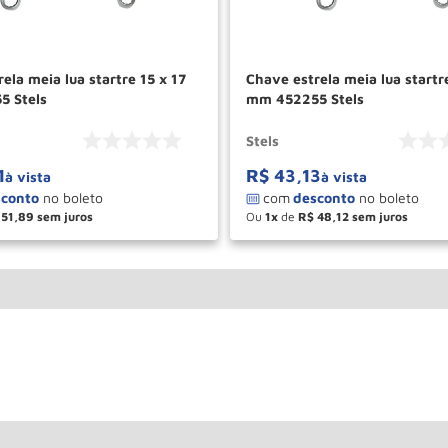
ela meia lua startre 15 x 17
Chave estrela meia lua startr
5 Stels
mm 452255 Stels
Stels
1
R$
43
,
13
à vista
à vista
51
,
89
Ou
1
de
R$
48
,
12
＋
－
＋
COMPRAR
COM