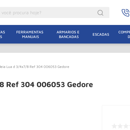
ocê procura hoje?
acacos
AS 
FERRAMENTAS 
ARMARIOS E 
COMPR
ESCADAS
S
MANUAIS
BANCADAS
incho Eletrico
acaco Hidraulico
acaco Jacare
Meia Lua d 3/4x7/8 Ref 304 006053 Gedore
uincho
lha Eletrica
/8 Ref 304 006053 Gedore
acaco
lha
dizio
oda