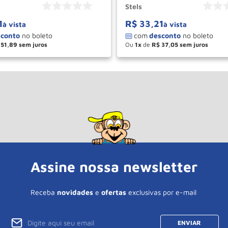
Stels
1
R$
33
,
21
à vista
à vista
51
,
89
Ou
1
de
R$
37
,
05
＋
－
＋
COMPRAR
COM
Assine nossa newsletter
Receba
novidades
e
ofertas
exclusivas por e-mail
ENVIAR