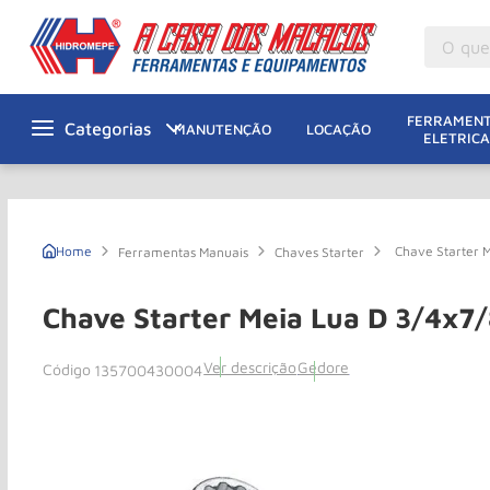
O que v
M
1
º
FERRAMENT
MANUTENÇÃO
LOCAÇÃO
ELETRICA
Gu
2
º
M
3
º
M
4
º
Chave Starter 
Ferramentas Manuais
Chaves Starter
G
5
º
Ta
6
º
Chave Starter Meia Lua D 3/4x7
M
7
º
Ver descrição
Gedore
135700430004
Ta
8
º
Ro
9
º
R
10
º