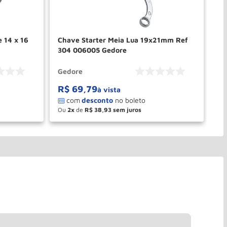
e 14 x 16
Chave Starter Meia Lua 19x21mm Ref
Ch
304 006005 Gedore
30
Gedore
Ge
R$
69
,
79
R
à vista
Ou
2
de
R$
38
,
93
O
－
＋
PRAR
COMPRAR