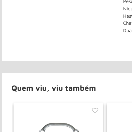
Pes
Niq
Has
Cha
Dua
Quem viu, viu também