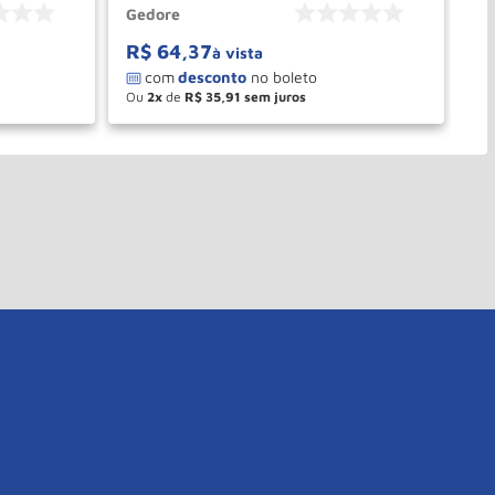
Gedore
Ge
R$
64
,
37
R
à vista
Ou
2
de
R$
35
,
91
O
－
＋
PRAR
COMPRAR