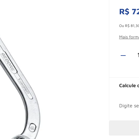
R$
7
Esconder -
Ou
R$
81
,
3
Mais for
Calcule 