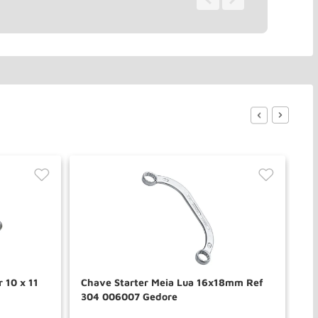
r 10 x 11
Chave Starter Meia Lua 16x18mm Ref
Ch
304 006007 Gedore
30