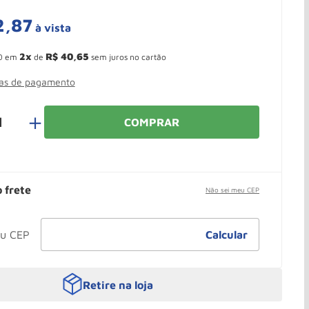
2
,
87
à vista
 Ganhe 10,37% de desconto pagando no boleto
2
R$
40
,
65
0
em
de
sem juros no cartão
mas de pagamento
＋
COMPRAR
o frete
Não sei meu CEP
Retire na loja