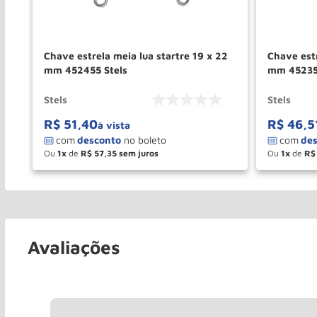
f
Chave estrela meia lua startre 19 x 22
Chave estr
mm 452455 Stels
mm 45235
Stels
Stels
R$
51
,
40
R$
46
,
5
à vista
Ou
1
de
R$
57
,
35
Ou
1
de
R$
－
＋
－
COMPRAR
Avaliações