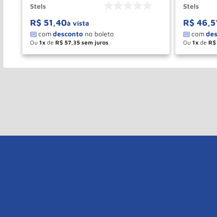
Stels
Stels
R$
51
,
40
R$
46
,
5
à vista
Ou
1
de
R$
57
,
35
Ou
1
de
R$
－
＋
－
COMPRAR