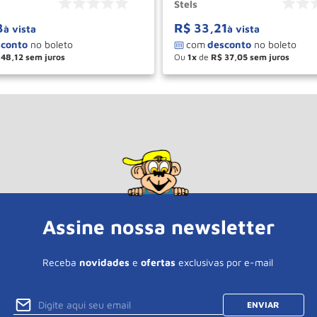
Stels
3
R$
33
,
21
à vista
à vista
48
,
12
Ou
1
de
R$
37
,
05
＋
－
＋
COMPRAR
COM
Assine nossa newsletter
Receba
novidades
e
ofertas
exclusivas por e-mail
ENVIAR