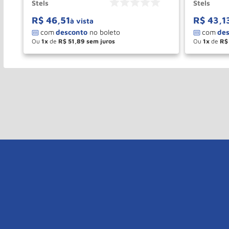
Stels
Stels
R$
46
,
51
R$
43
,
1
à vista
Ou
1
de
R$
51
,
89
Ou
1
de
R$
－
＋
－
COMPRAR