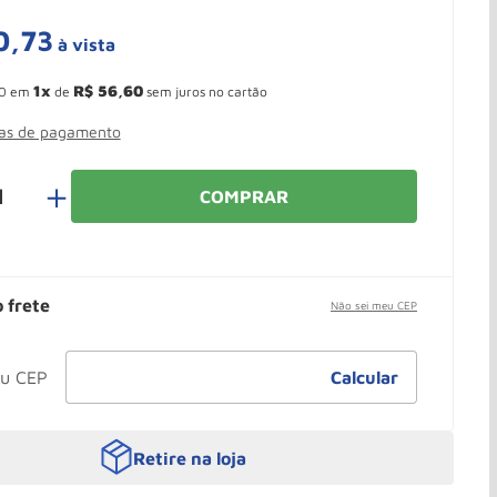
0
,
73
à vista
 Ganhe 10,37% de desconto pagando no boleto
1
R$
56
,
60
0
em
de
sem juros no cartão
mas de pagamento
＋
COMPRAR
o frete
Não sei meu CEP
Retire na loja