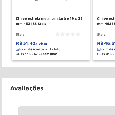
f
Chave estrela meia lua startre 19 x 22
Chave estr
mm 452455 Stels
mm 45235
Stels
Stels
R$
51
,
40
R$
46
,
5
à vista
Ou
1
de
R$
57
,
35
Ou
1
de
R$
－
＋
－
COMPRAR
Avaliações