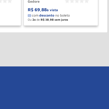
Gedore
Ge
R$
69
,
88
R
à vista
Ou
2
de
R$
38
,
98
O
－
＋
PRAR
COMPRAR