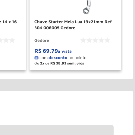
e 14 x 16
Chave Starter Meia Lua 19x21mm Ref
Ch
304 006005 Gedore
30
Gedore
Ge
R$
69
,
79
R
à vista
Ou
2
de
R$
38
,
93
O
－
＋
PRAR
COMPRAR