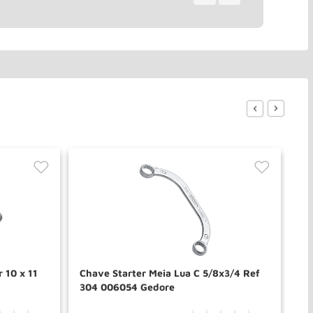
r 10 x 11
Chave Starter Meia Lua C 5/8x3/4 Ref
Ch
304 006054 Gedore
30