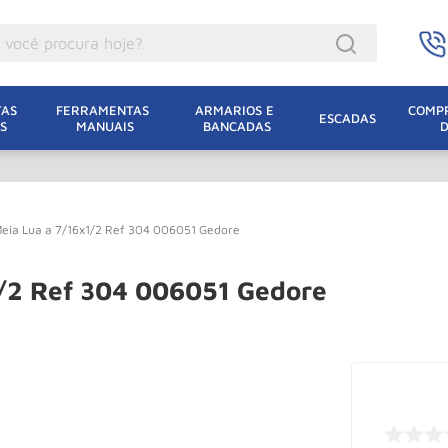
ocê procura hoje?
acacos
AS 
FERRAMENTAS 
ARMARIOS E 
COMPR
ESCADAS
S
MANUAIS
BANCADAS
incho Eletrico
acaco Hidraulico
acaco Jacare
Meia Lua a 7/16x1/2 Ref 304 006051 Gedore
uincho
lha Eletrica
1/2 Ref 304 006051 Gedore
acaco
lha
dizio
oda