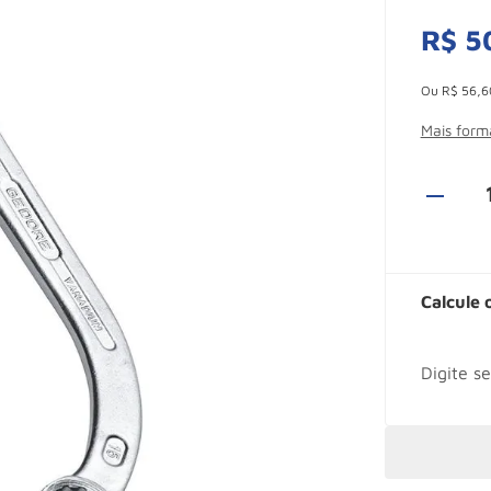
R$
5
Esconder -
Ou
R$
56
,
6
Mais for
Calcule 