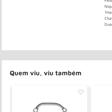
Pes
Niq
?Ha
Cha
Dua
Quem viu, viu também