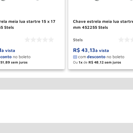
ela meia lua startre 15 x 17
Chave estrela meia lua startr
5 Stels
mm 452255 Stels
Stels
1
R$
43
,
13
à vista
à vista
51
,
89
Ou
1
de
R$
48
,
12
＋
－
＋
COMPRAR
COM