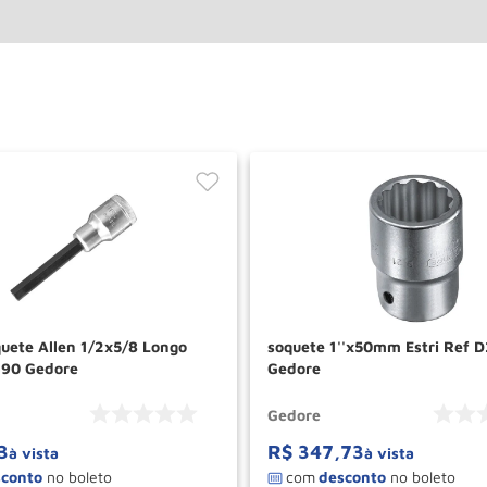
uete Allen 1/2x5/8 Longo
soquete 1''x50mm Estri Ref 
490 Gedore
Gedore
Gedore
3
R$
347
,
73
à vista
à vista