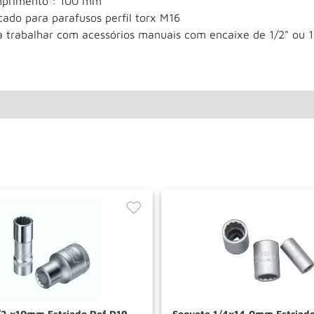
primento : 100 mm
cado para parafusos perfil torx M16
a trabalhar com acessórios manuais com encaixe de 1/2" ou 
/2 x10mm Estriado Ref D19
Soquete 1/4x14,0mm Estriad