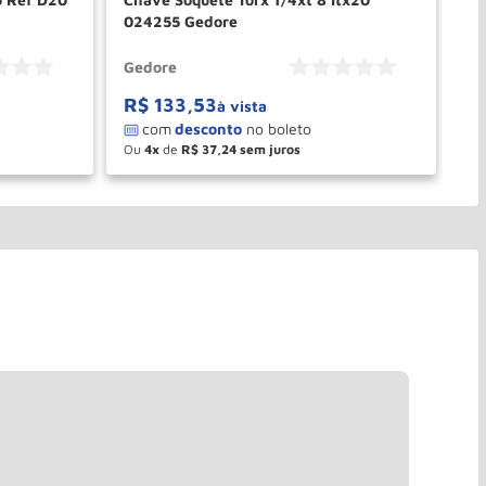
024255 Gedore
29
Gedore
St
R$
133
,
53
à vista
Ou
4
de
R$
37
,
24
－
＋
PRAR
COMPRAR