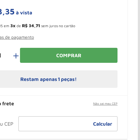
3
,
35
à vista
 Ganhe 10,37% de desconto pagando no boleto
3
R$
34
,
71
15
em
de
sem juros no cartão
mas de pagamento
＋
COMPRAR
Restam apenas
1
peças!
o frete
Não sei meu CEP