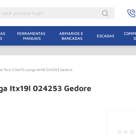
ocê procura hoje?
acacos
AS 
FERRAMENTAS 
ARMARIOS E 
COMPR
ESCADAS
S
MANUAIS
BANCADAS
incho Eletrico
acaco Hidraulico
lha Eletrica
e Torx 1/2xt70 Longa Itx19l 024253 Gedore
acaco Jacare
uincho
ga Itx19l 024253 Gedore
acaco
oda
dizio
leteira