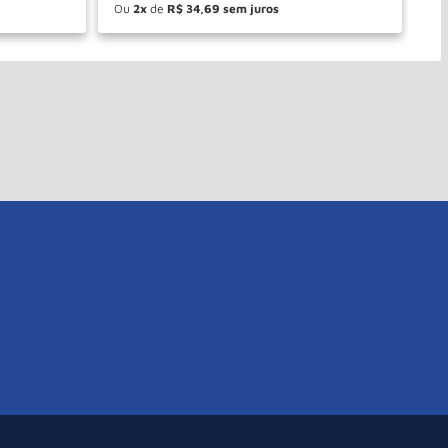
Ou
2
de
R$
34
,
69
O
－
＋
PRAR
COMPRAR