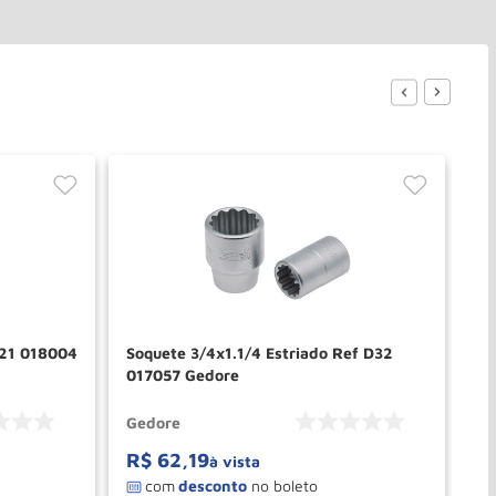
D21 018004
Soquete 3/4x1.1/4 Estriado Ref D32
So
017057 Gedore
01
Gedore
Ge
R$
62
,
19
R
à vista