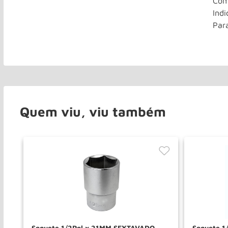
Com
Indi
Par
Quem viu, viu também
Soquete 1/2Pol x 21MM SEXTAVADO
Soquete 1