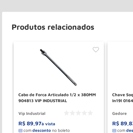
Produtos relacionados
0
Cabo de Forca Articulado 1/2 x 380MM
Chave Soq
904813 VIP INDUSTRIAL
In19l 016
Vip Industrial
Gedore
R$
89
,
97
R$
89
,
8
à vista