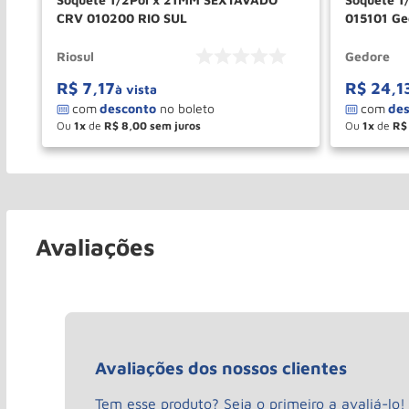
CRV 010200 RIO SUL
015101 Ge
Riosul
Gedore
R$
7
,
17
R$
24
,
1
à vista
Ou
1
de
R$
8
,
00
Ou
1
de
R$
－
＋
－
COMPRAR
Avaliações
Avaliações dos nossos clientes
Tem esse produto? Seja o primeiro a avaliá-lo!