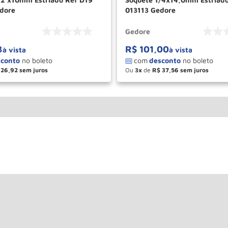
dore
013113 Gedore
Gedore
3
R$
101
,
00
à vista
à vista
26
,
92
Ou
3
de
R$
37
,
56
＋
－
＋
COMPRAR
COM