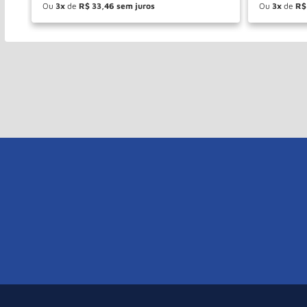
Ou
3
de
R$
33
,
46
Ou
3
de
R$
－
＋
－
COMPRAR