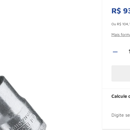
R$
9
Esconder -
Ou
R$
104
,
Mais for
Calcule 