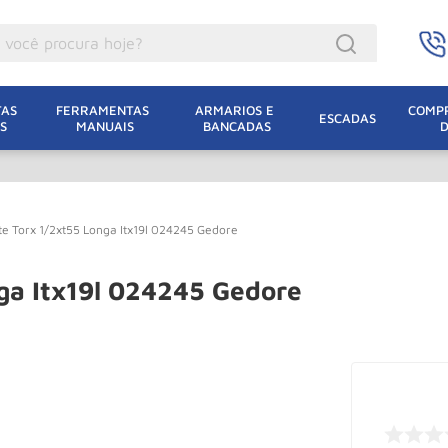
ocê procura hoje?
acacos
AS 
FERRAMENTAS 
ARMARIOS E 
COMPR
ESCADAS
S
MANUAIS
BANCADAS
incho Eletrico
acaco Hidraulico
acaco Jacare
e Torx 1/2xt55 Longa Itx19l 024245 Gedore
uincho
lha Eletrica
ga Itx19l 024245 Gedore
acaco
lha
dizio
oda