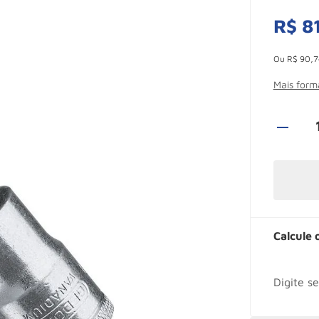
R$
8
Esconder -
Ou
R$
90
,
7
Mais for
Calcule 