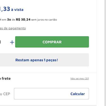
1
,
33
à vista
 Ganhe 10,37% de desconto pagando no boleto
3
R$
30
,
24
4
em
de
sem juros no cartão
mas de pagamento
＋
COMPRAR
Restam apenas
1
peças!
o frete
Não sei meu CEP