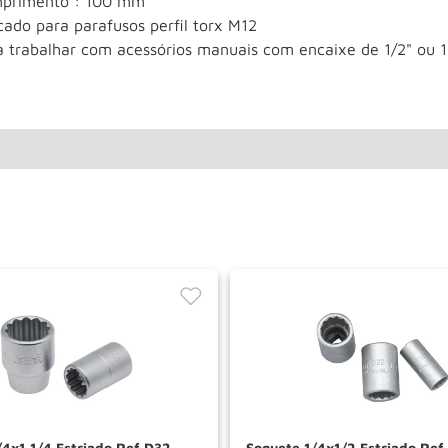
primento : 100 mm
cado para parafusos perfil torx M12
a trabalhar com acessórios manuais com encaixe de 1/2" ou 
/4x1.1/4 Estriado Ref D32
Soquete 1/4x1/2 Estriado Ref