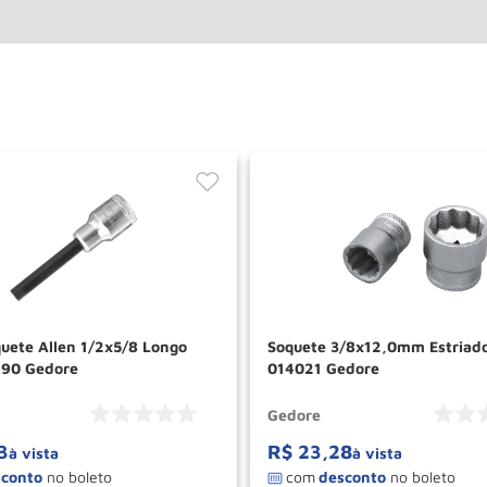
uete Allen 1/2x5/8 Longo
Soquete 3/8x12,0mm Estriad
490 Gedore
014021 Gedore
Gedore
3
R$
23
,
28
à vista
à vista