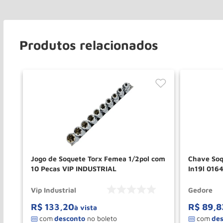
Produtos relacionados
Jogo de Soquete Torx Femea 1/2pol com
Chave Soq
10 Pecas VIP INDUSTRIAL
In19l 016
Vip Industrial
Gedore
R$
133
,
20
R$
89
,
8
à vista