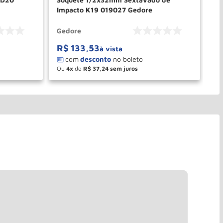
Impacto K19 019027 Gedore
01
Gedore
Ge
R$
133
,
53
R
à vista
Ou
4
de
R$
37
,
24
O
－
＋
PRAR
COMPRAR