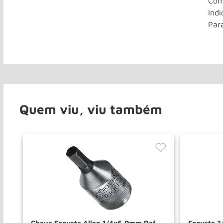
Com
Indi
Par
Quem viu, viu também
Chave Soquete Allen 1/4x6,0mm Ref
Soquete 3