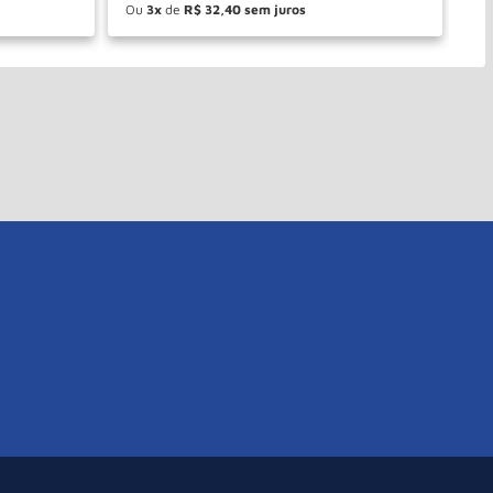
Ou
3
de
R$
32
,
40
O
－
＋
PRAR
COMPRAR