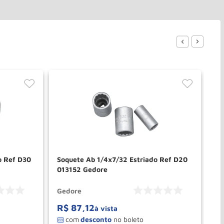
o Ref D30
Soquete Ab 1/4x7/32 Estriado Ref D20
So
013152 Gedore
Im
Gedore
Ge
R$
87
,
12
R
à vista