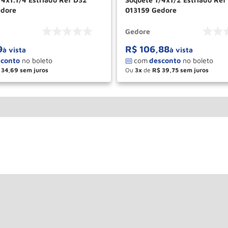
edore
013159 Gedore
Gedore
9
R$
106
,
88
à vista
à vista
34
,
69
Ou
3
de
R$
39
,
75
＋
－
＋
COMPRAR
COM