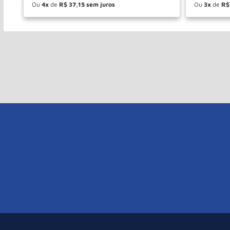
Ou
4
de
R$
37
,
15
Ou
3
de
R$
－
＋
－
COMPRAR