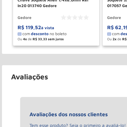
In20 013740 Gedore
017057 G
Gedore
Gedore
R$
119
,
52
R$
62
,
1
à vista
Ou
4
de
R$
33
,
33
Ou
2
de
R$
－
＋
－
COMPRAR
Avaliações
Avaliações dos nossos clientes
Tem esse produto? Seja o primeiro a avaliá-lo!