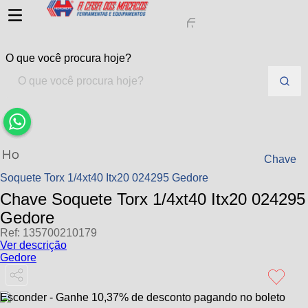
O que você procura hoje?
1
º
macacos
2
º
guincho eletrico
3
º
macaco hidraulico
Ferramentas Manuais
Chaves Soquetes
Chave
Soquete Torx 1/4xt40 Itx20 024295 Gedore
4
º
talha eletrica
Chave Soquete Torx 1/4xt40 Itx20 024295
5
º
macaco jacare
Gedore
6
º
guincho
Ref
:
135700210179
Ver descrição
7
º
macaco
Gedore
8
º
roda
Esconder - Ganhe 10,37% de desconto pagando no boleto
9
º
rodizio