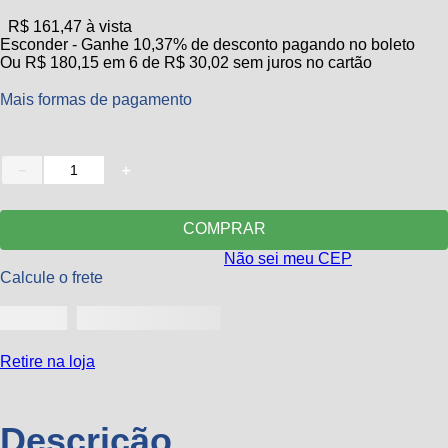
10
º
paleteira
R$
161
,
47
à vista
Esconder - Ganhe 10,37% de desconto pagando no boleto
Ou
R$
180
,
15
em
6
de
R$
30
,
02
sem juros no cartão
Mais formas de pagamento
Quantidade
－
＋
COMPRAR
Não sei meu CEP
Calcule o frete
Retire na loja
Descrição