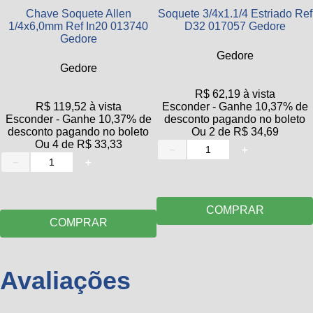
Chave Soquete Allen
Soquete 3/4x1.1/4 Estriado Ref
1/4x6,0mm Ref In20 013740
D32 017057 Gedore
Gedore
Gedore
Gedore
0
avaliações
0
avaliações
R$
62
,
19
à vista
R$
119
,
52
à vista
Esconder - Ganhe 10,37% de
Esconder - Ganhe 10,37% de
desconto pagando no boleto
desconto pagando no boleto
Ou
2
de
R$
34
,
69
Ou
4
de
R$
33
,
33
－
＋
－
＋
10 disponíveis
10 disponíveis
COMPRAR
COMPRAR
Avaliações