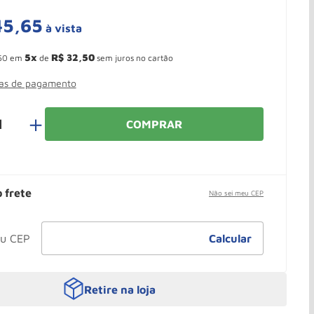
45
,
65
à vista
 Ganhe 10,37% de desconto pagando no boleto
5
R$
32
,
50
50
em
de
sem juros no cartão
mas de pagamento
＋
COMPRAR
o frete
Não sei meu CEP
Retire na loja