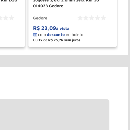
014023 Gedore
Ge
Gedore
Ge
R$
23
,
09
R
à vista
Ou
1
de
R$
25
,
76
O
－
＋
PRAR
COMPRAR