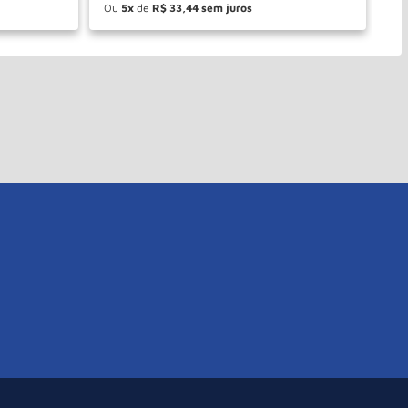
Ou
5
de
R$
33
,
44
O
－
＋
PRAR
COMPRAR