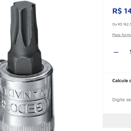
R$
1
Esconder -
Ou
R$
162
,
Mais for
Calcule 