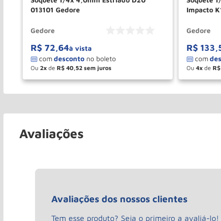
013101 Gedore
Impacto K
Gedore
Gedore
R$
72
,
64
R$
133
,
à vista
Ou
2
de
R$
40
,
52
Ou
4
de
R$
－
＋
－
COMPRAR
Avaliações
Avaliações dos nossos clientes
Tem esse produto? Seja o primeiro a avaliá-lo!