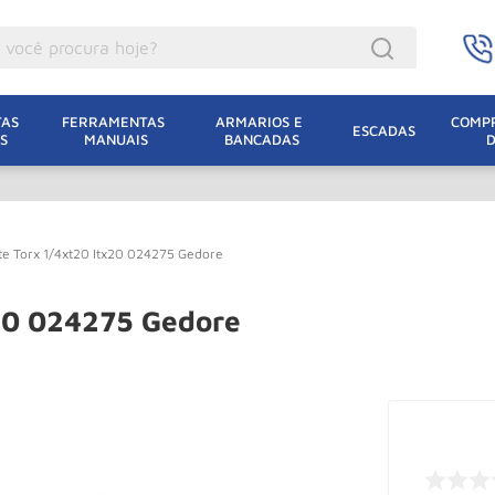
ocê procura hoje?
acacos
AS 
FERRAMENTAS 
ARMARIOS E 
COMPR
ESCADAS
S
MANUAIS
BANCADAS
incho Eletrico
acaco Hidraulico
lha Eletrica
e Torx 1/4xt20 Itx20 024275 Gedore
acaco Jacare
uincho
20 024275 Gedore
acaco
dizio
lha
oda