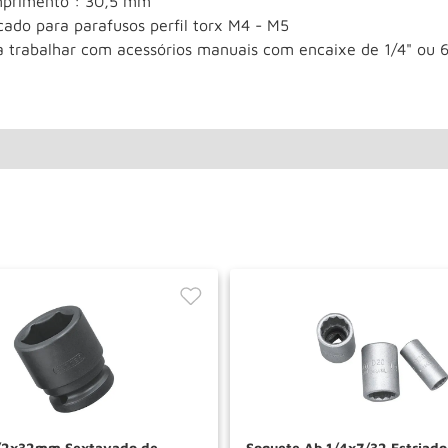
primento : 30,5 mm
cado para parafusos perfil torx M4 - M5
a trabalhar com acessórios manuais com encaixe de 1/4" ou
1/2x32mm Sextavado de
Soquete Ab 1/4x7/32 Estriad