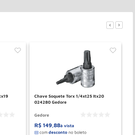
tx19
Chave Soquete Torx 1/4xt25 Itx20
So
024280 Gedore
01
Gedore
Ge
R$
149
,
88
R
à vista