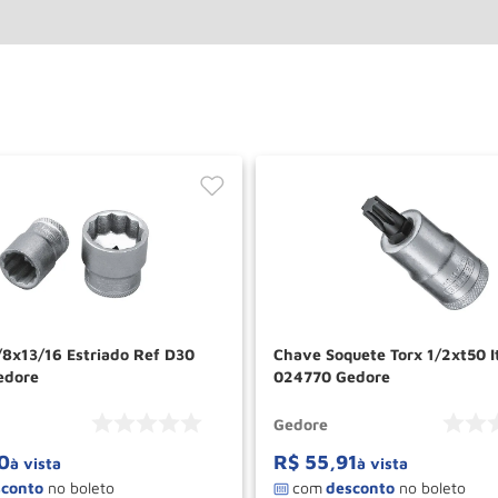
/8x13/16 Estriado Ref D30
Chave Soquete Torx 1/2xt50 I
edore
024770 Gedore
Gedore
0
R$
55
,
91
à vista
à vista