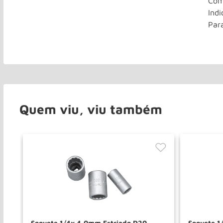
Com
Indi
Par
Quem viu, viu também
Soquete 1/4x 4,0mm Estriado D20
Soquete 