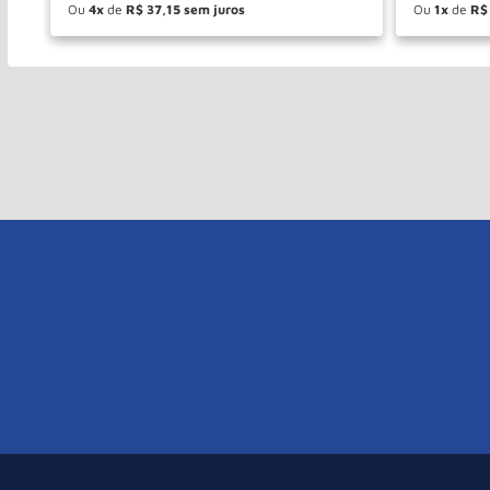
Ou
4
de
R$
37
,
15
Ou
1
de
R$
－
＋
－
COMPRAR