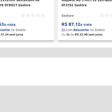
19 019027 Gedore
013152 Gedore
Gedore
53
R$
87
,
12
à vista
à vista
37
,
24
Ou
3
de
R$
32
,
40
＋
－
＋
COMPRAR
COM