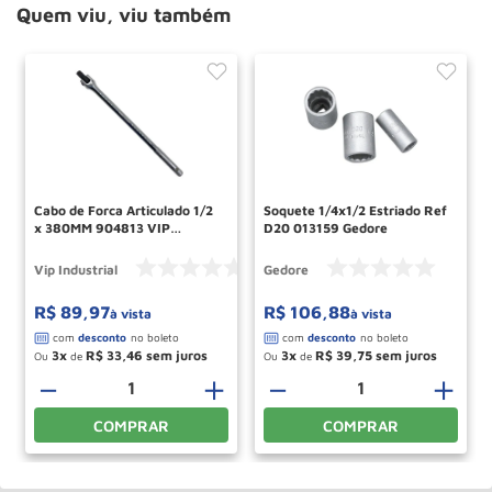
Quem viu, viu também
Cabo de Forca Articulado 1/2
Soquete 1/4x1/2 Estriado Ref
x 380MM 904813 VIP
D20 013159 Gedore
INDUSTRIAL
Vip Industrial
Gedore
R$
89
,
97
R$
106
,
88
à vista
à vista
3
R$
33
,
46
3
R$
39
,
75
Ou
de
Ou
de
－
＋
－
＋
COMPRAR
COMPRAR