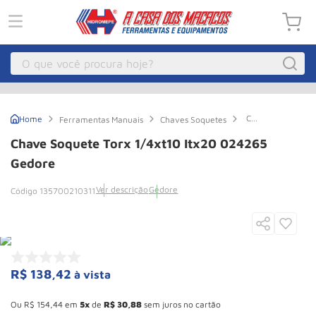
O que você procura hoje?
Macacos
1
º
Chave
Ferramentas Manuais
Chaves Soquetes
Guincho Eletrico
2
º
Soquete
Torx
Chave Soquete Torx 1/4xt10 Itx20 024265
1/4xt10
Macaco Hidraulico
3
º
Itx20
Gedore
024265
Guincho
4
º
Gedore
Ver descrição
Gedore
135700210311
Macaco Jacare
5
º
Talha Eletrica
6
º
Macaco
7
º
R$
138
,
42
à vista
Talha
8
º
Esconder - Ganhe 10,37% de desconto pagando no boleto
Rodizio
9
º
Ou
R$
154
,
44
em
5
de
R$
30
,
88
sem juros no cartão