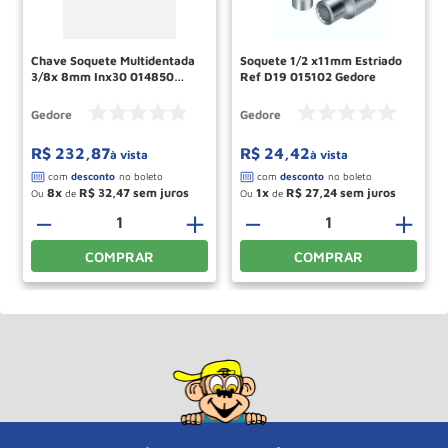
Chave Soquete Multidentada
Soquete 1/2 x11mm Estriado
3/8x 8mm Inx30 014850
Ref D19 015102 Gedore
Gedore
Gedore
Gedore
R$
232
,
87
R$
24
,
42
à vista
à vista
8
R$
32
,
47
1
R$
27
,
24
Ou
de
Ou
de
－
＋
－
＋
COMPRAR
COMPRAR