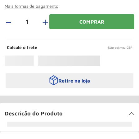
Paleteira
10
º
Mais formas de pagamento
＋
COMPRAR
Calcule o frete
Não sei meu CEP
Retire na loja
Descrição do Produto