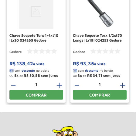
Chave Soquete Torx 1/4xt10
Chave Soquete Torx 1/2xt70
Itx20 024265 Gedore
Longa Itx19l 024253 Gedore
Gedore
Gedore
R$
138
,
42
R$
93
,
35
à vista
à vista
5
R$
30
,
88
3
R$
34
,
71
Ou
de
Ou
de
＋
－
＋
－
＋
COMPRAR
COMPRAR