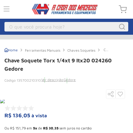
O que você procura hoje?
Macacos
1
º
Chave
Ferramentas Manuais
Chaves Soquetes
Guincho Eletrico
2
º
Soquete
Torx
Chave Soquete Torx 1/4xt 9 Itx20 024260
1/4xt
Macaco Hidraulico
3
º
9
Gedore
Itx20
Macaco Jacare
4
º
024260
Ver descrição
Gedore
135700210310
Gedore
Guincho
5
º
Talha Eletrica
6
º
Macaco
7
º
R$
136
,
05
à vista
Talha
8
º
Esconder - Ganhe 10,37% de desconto pagando no boleto
Rodizio
9
º
Ou
R$
151
,
79
em
5
de
R$
30
,
35
sem juros no cartão