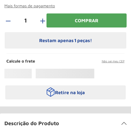
Roda
10
º
Mais formas de pagamento
＋
COMPRAR
Restam apenas
1
peças!
Calcule o frete
Não sei meu CEP
Retire na loja
Descrição do Produto