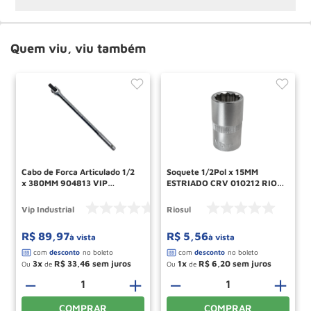
Quem viu, viu também
Cabo de Forca Articulado 1/2
Soquete 1/2Pol x 15MM
x 380MM 904813 VIP
ESTRIADO CRV 010212 RIO
INDUSTRIAL
SUL
Vip Industrial
Riosul
R$
89
,
97
R$
5
,
56
à vista
à vista
3
R$
33
,
46
1
R$
6
,
20
Ou
de
Ou
de
－
＋
－
＋
COMPRAR
COMPRAR