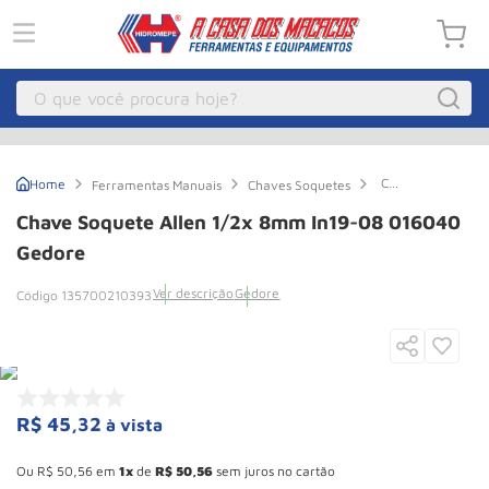
O que você procura hoje?
Macacos
1
º
Chave
Ferramentas Manuais
Chaves Soquetes
Guincho Eletrico
2
º
Soquete
Allen
Chave Soquete Allen 1/2x 8mm In19-08 016040
1/2x
Macaco Hidraulico
3
º
8mm
Gedore
In19-
Talha Eletrica
4
º
08
Ver descrição
Gedore
135700210393
016040
Macaco Jacare
5
º
Gedore
Guincho
6
º
Macaco
7
º
R$
45
,
32
à vista
Rodizio
8
º
Esconder - Ganhe 10,37% de desconto pagando no boleto
Talha
9
º
Ou
R$
50
,
56
em
1
de
R$
50
,
56
sem juros no cartão