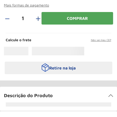
Roda
10
º
Mais formas de pagamento
＋
COMPRAR
Calcule o frete
Não sei meu CEP
Retire na loja
Descrição do Produto