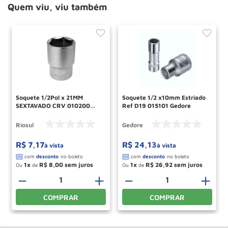
Quem viu, viu também
Soquete 1/2Pol x 21MM
Soquete 1/2 x10mm Estriado
SEXTAVADO CRV 010200
Ref D19 015101 Gedore
RIO SUL
Riosul
Gedore
R$
7
,
17
R$
24
,
13
à vista
à vista
1
R$
8
,
00
1
R$
26
,
92
Ou
de
Ou
de
－
＋
－
＋
COMPRAR
COMPRAR