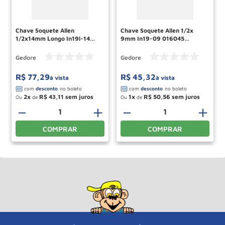
Chave Soquete Allen
Chave Soquete Allen 1/2x
1/2x14mm Longo In19l-14
9mm In19-09 016045
016370 Gedore
Gedore
Gedore
Gedore
R$
77
,
29
R$
45
,
32
à vista
à vista
2
R$
43
,
11
1
R$
50
,
56
Ou
de
Ou
de
－
＋
－
＋
COMPRAR
COMPRAR