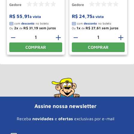
Gedore
Gedore
R$
55
,
91
R$
24
,
75
à vista
à vista
2
R$
31
,
19
1
R$
27
,
61
Ou
de
Ou
de
－
＋
－
＋
COMPRAR
COMPRAR
Assine nossa newsletter
Receba
novidades
e
ofertas
exclusivas por e-mail