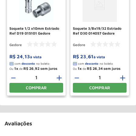
Soquete 1/2 x10mm Estriado
Soquete 3/8x19/32 Estriado
Ref D19 015101 Gedore
Ref D30 014057 Gedore
Gedore
Gedore
R$
24
,
13
R$
23
,
61
à vista
à vista
1
R$
26
,
92
1
R$
26
,
34
Ou
de
Ou
de
－
＋
－
＋
COMPRAR
COMPRAR
Avaliações