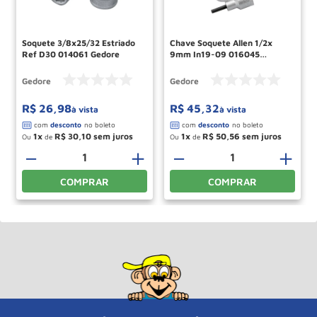
Soquete 3/8x25/32 Estriado
Chave Soquete Allen 1/2x
Ref D30 014061 Gedore
9mm In19-09 016045
Gedore
Gedore
Gedore
R$
26
,
98
R$
45
,
32
à vista
à vista
1
R$
30
,
10
1
R$
50
,
56
Ou
de
Ou
de
－
＋
－
＋
COMPRAR
COMPRAR