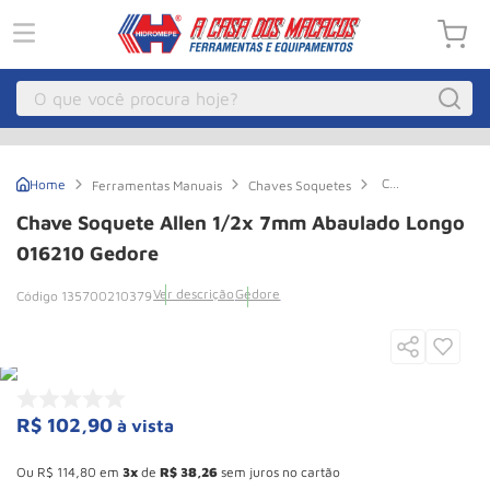
O que você procura hoje?
Macacos
1
º
Chave
Ferramentas Manuais
Chaves Soquetes
Guincho Eletrico
2
º
Soquete
Allen
Chave Soquete Allen 1/2x 7mm Abaulado Longo
1/2x
Macaco Hidraulico
3
º
7mm
016210 Gedore
Abaulado
Macaco Jacare
4
º
Longo
Ver descrição
Gedore
135700210379
016210
Guincho
5
º
Gedore
Talha Eletrica
6
º
Macaco
7
º
R$
102
,
90
à vista
Talha
8
º
Esconder - Ganhe 10,37% de desconto pagando no boleto
Paleteira
9
º
Ou
R$
114
,
80
em
3
de
R$
38
,
26
sem juros no cartão