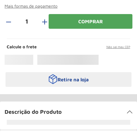
Rodizio
10
º
Mais formas de pagamento
＋
COMPRAR
Calcule o frete
Não sei meu CEP
Retire na loja
Descrição do Produto