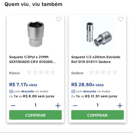
Quem viu, viu também
Soquete 1/2Pol x 21MM
Soquete 1/2 x20mm Estriado
SEXTAVADO CRV 010200
Ref D19 015111 Gedore
RIO SUL
Riosul
Gedore
R$
7
,
17
R$
28
,
60
à vista
à vista
1
R$
8
,
00
1
R$
31
,
91
Ou
de
Ou
de
－
＋
－
＋
COMPRAR
COMPRAR