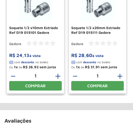
Soquete 1/2 x10mm Estriado
Soquete 1/2 x20mm Estriado
Ref D19 015101 Gedore
Ref D19 015111 Gedore
Gedore
Gedore
R$
24
,
13
R$
28
,
60
à vista
à vista
1
R$
26
,
92
1
R$
31
,
91
Ou
de
Ou
de
－
＋
－
＋
COMPRAR
COMPRAR
Avaliações