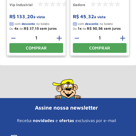
Vip Industrial
Gedore
R$
133
,
20
R$
45
,
32
à vista
à vista
4
R$
37
,
15
1
R$
50
,
56
Ou
de
Ou
de
＋
－
＋
－
＋
COMPRAR
COMPRAR
Assine nossa newsletter
Receba
novidades
e
ofertas
exclusivas por e-mail