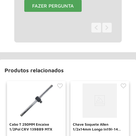
FAZER PERGUNTA
0 - 0
de
0
Produtos relacionados
Cabo T 250MM Encaixe
Chave Soquete Allen
1/2Pol CRV 139889 MTX
1/2x14mm Longo In19l-14
016370 Gedore