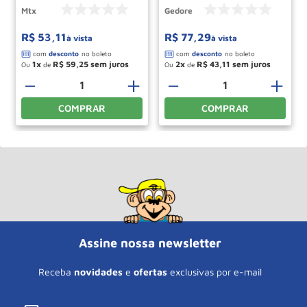
Mtx
Gedore
R$
53
,
11
R$
77
,
29
à vista
à vista
1
R$
59
,
25
2
R$
43
,
11
Ou
de
Ou
de
－
＋
－
＋
COMPRAR
COMPRAR
Assine nossa newsletter
Receba
novidades
e
ofertas
exclusivas por e-mail