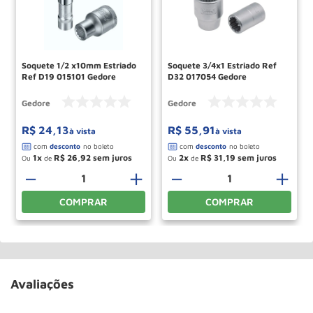
Soquete 1/2 x10mm Estriado
Soquete 3/4x1 Estriado Ref
Ref D19 015101 Gedore
D32 017054 Gedore
Gedore
Gedore
R$
24
,
13
R$
55
,
91
à vista
à vista
1
R$
26
,
92
2
R$
31
,
19
Ou
de
Ou
de
－
＋
－
＋
COMPRAR
COMPRAR
Avaliações