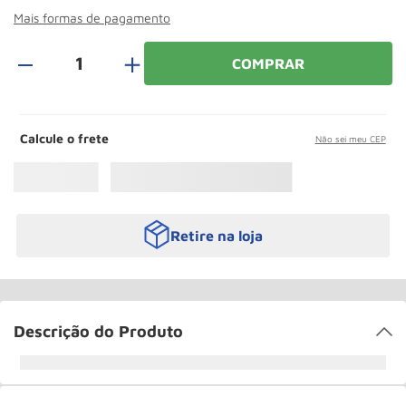
Paleteira
10
º
Mais formas de pagamento
＋
COMPRAR
Calcule o frete
Não sei meu CEP
Retire na loja
Descrição do Produto