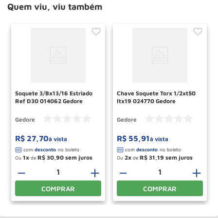
Quem viu, viu também
Soquete 3/8x13/16 Estriado
Chave Soquete Torx 1/2xt50
Ref D30 014062 Gedore
Itx19 024770 Gedore
Gedore
Gedore
R$
27
,
70
R$
55
,
91
à vista
à vista
1
R$
30
,
90
2
R$
31
,
19
Ou
de
Ou
de
－
＋
－
＋
COMPRAR
COMPRAR