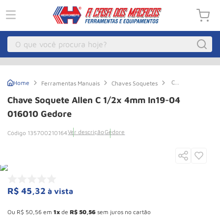
O que você procura hoje?
Macacos
1
º
Chave
Ferramentas Manuais
Chaves Soquetes
Guincho Eletrico
2
º
Soquete
Allen
Chave Soquete Allen C 1/2x 4mm In19-04
C
Macaco Hidraulico
3
º
1/2x
016010 Gedore
4mm
Talha Eletrica
4
º
In19-
Ver descrição
Gedore
135700210164
04
Macaco Jacare
5
º
016010
Gedore
Guincho
6
º
Macaco
7
º
R$
45
,
32
à vista
Roda
8
º
Esconder - Ganhe 10,37% de desconto pagando no boleto
Rodizio
9
º
Ou
R$
50
,
56
em
1
de
R$
50
,
56
sem juros no cartão