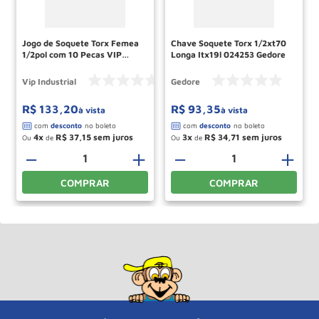
Jogo de Soquete Torx Femea
Chave Soquete Torx 1/2xt70
1/2pol com 10 Pecas VIP
Longa Itx19l 024253 Gedore
INDUSTRIAL
Vip Industrial
Gedore
R$
133
,
20
R$
93
,
35
à vista
à vista
4
R$
37
,
15
3
R$
34
,
71
Ou
de
Ou
de
－
＋
－
＋
COMPRAR
COMPRAR