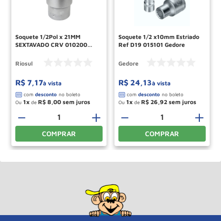
Soquete 1/2Pol x 21MM
Soquete 1/2 x10mm Estriado
SEXTAVADO CRV 010200
Ref D19 015101 Gedore
RIO SUL
Riosul
Gedore
R$
7
,
17
R$
24
,
13
à vista
à vista
1
R$
8
,
00
1
R$
26
,
92
Ou
de
Ou
de
－
＋
－
＋
COMPRAR
COMPRAR