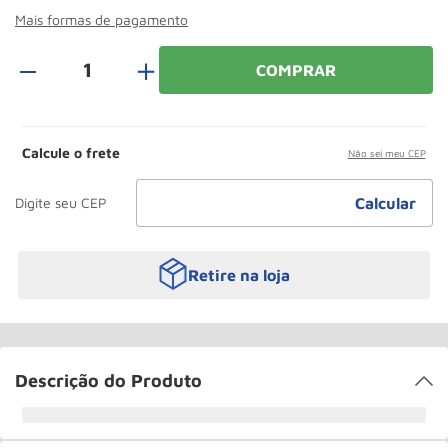
Roda
10
º
Mais formas de pagamento
＋
COMPRAR
Calcule o frete
Não sei meu CEP
Retire na loja
Descrição do Produto