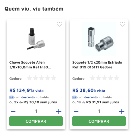
Quem viu, viu também
Chave Soquete Allen
Soquete 1/2 x20mm Estriado
3/8x10,0mm Ref In30
Ref D19 015111 Gedore
014790 Gedore
Gedore
Gedore
R$
134
,
91
R$
28
,
60
à vista
à vista
5
R$
30
,
10
1
R$
31
,
91
Ou
de
Ou
de
－
＋
－
＋
COMPRAR
COMPRAR