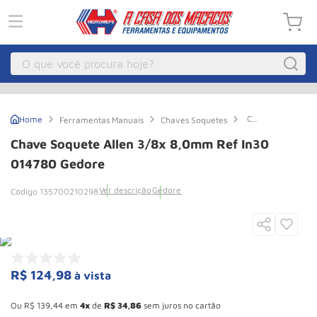
O que você procura hoje?
Macacos
1
º
Chave
Ferramentas Manuais
Chaves Soquetes
Guincho Eletrico
2
º
Soquete
Allen
Chave Soquete Allen 3/8x 8,0mm Ref In30
3/8x
Macaco Hidraulico
3
º
8,0mm
014780 Gedore
Ref
Macaco Jacare
4
º
In30
Ver descrição
Gedore
135700210298
014780
Guincho
5
º
Gedore
Talha Eletrica
6
º
Macaco
7
º
R$
124
,
98
à vista
Talha
8
º
Esconder - Ganhe 10,37% de desconto pagando no boleto
Rodizio
9
º
Ou
R$
139
,
44
em
4
de
R$
34
,
86
sem juros no cartão