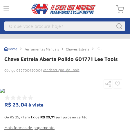
O que você procura hoje?
Macacos
1
º
Chave
Ferramentas Manuais
Chaves Estrela
Guincho Eletrico
2
º
Estrela
Aberta
Chave Estrela Aberta Polido 601771 Lee Tools
Polido
Macaco Hidraulico
3
º
601771
Ver descrição
Lee Tools
052700420004
Lee
Talha Eletrica
4
º
Tools
Macaco Jacare
5
º
Guincho
6
º
Macaco
7
º
R$
23
,
04
à vista
Esconder - Ganhe 10,37% de desconto pagando no boleto
Rodizio
8
º
Ou
R$
25
,
71
em
1
de
R$
25
,
71
sem juros no cartão
Talha
9
º
Mais formas de pagamento