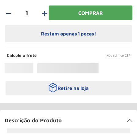
Roda
10
º
＋
COMPRAR
Restam apenas
1
peças!
Calcule o frete
Não sei meu CEP
Retire na loja
Descrição do Produto