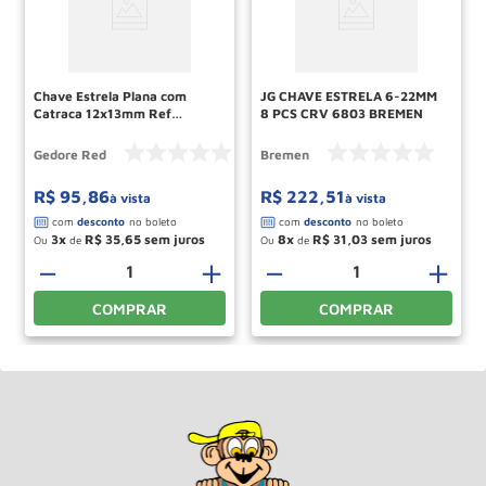
Chave Estrela Plana com
JG CHAVE ESTRELA 6-22MM
Catraca 12x13mm Ref
8 PCS CRV 6803 BREMEN
R07401213 GEDORE RED
Gedore Red
Bremen
R$
95
,
86
R$
222
,
51
à vista
à vista
3
R$
35
,
65
8
R$
31
,
03
Ou
de
Ou
de
＋
－
＋
－
＋
COMPRAR
COMPRAR