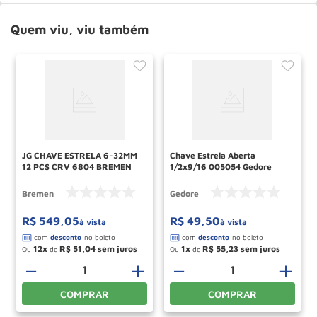
Quem viu, viu também
JG CHAVE ESTRELA 6-32MM
Chave Estrela Aberta
12 PCS CRV 6804 BREMEN
1/2x9/16 005054 Gedore
Bremen
Gedore
R$
549
,
05
R$
49
,
50
à vista
à vista
12
R$
51
,
04
1
R$
55
,
23
Ou
de
Ou
de
＋
－
＋
－
＋
COMPRAR
COMPRAR