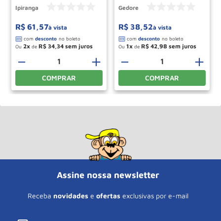
Ipiranga
Gedore
R$
61
,
57
R$
38
,
52
à vista
à vista
2
R$
34
,
34
1
R$
42
,
98
Ou
de
Ou
de
－
＋
－
＋
COMPRAR
COMPRAR
Assine nossa newsletter
Receba
novidades
e
ofertas
exclusivas por e-mail