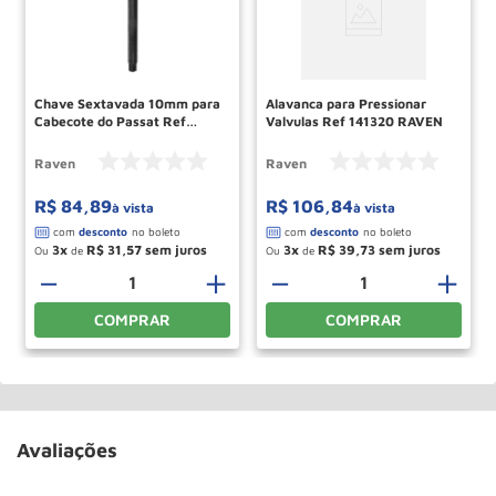
Chave Sextavada 10mm para
Alavanca para Pressionar
Cabecote do Passat Ref
Valvulas Ref 141320 RAVEN
111025 RAVEN
Raven
Raven
R$
84
,
89
R$
106
,
84
à vista
à vista
3
R$
31
,
57
3
R$
39
,
73
Ou
de
Ou
de
＋
－
＋
－
＋
COMPRAR
COMPRAR
Avaliações