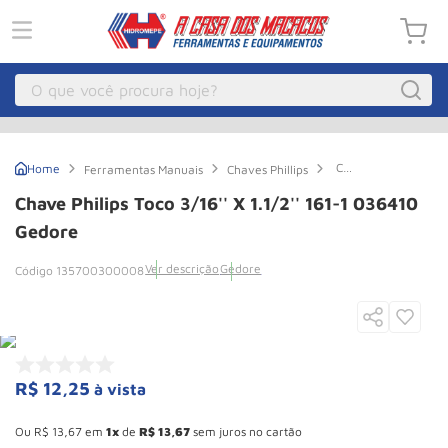
O que você procura hoje?
Macacos
1
º
Chave
Ferramentas Manuais
Chaves Phillips
Guincho Eletrico
2
º
Philips
Toco
Chave Philips Toco 3/16'' X 1.1/2'' 161-1 036410
3/16''
Macaco Hidraulico
3
º
X
Gedore
1.1/2''
Guincho
4
º
161-
Ver descrição
Gedore
135700300008
1
Macaco Jacare
5
º
036410
Gedore
Talha Eletrica
6
º
Macaco
7
º
R$
12
,
25
à vista
Talha
8
º
Esconder - Ganhe 10,37% de desconto pagando no boleto
Rodizio
9
º
Ou
R$
13
,
67
em
1
de
R$
13
,
67
sem juros no cartão