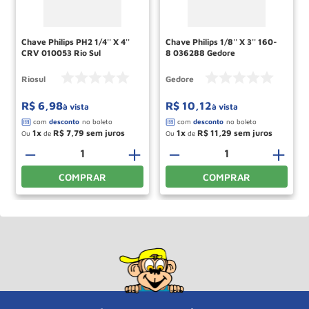
Chave Philips PH2 1/4'' X 4''
Chave Philips 1/8'' X 3'' 160-
CRV 010053 Rio Sul
8 036288 Gedore
Riosul
Gedore
R$
6
,
98
R$
10
,
12
à vista
à vista
1
R$
7
,
79
1
R$
11
,
29
Ou
de
Ou
de
－
＋
－
＋
COMPRAR
COMPRAR