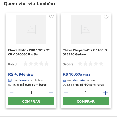
Quem viu, viu também
Chave Philips PH0 1/8'' X 3''
Chave Philips 1/4'' X 6'' 160-3
CRV 010050 Rio Sul
036320 Gedore
Riosul
Gedore
R$
4
,
94
R$
16
,
67
à vista
à vista
1
R$
5
,
51
1
R$
18
,
60
Ou
de
Ou
de
－
＋
－
＋
COMPRAR
COMPRAR