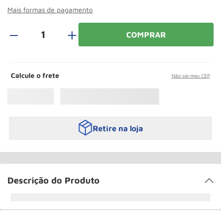
Paleteira
10
º
Mais formas de pagamento
＋
COMPRAR
Calcule o frete
Não sei meu CEP
Retire na loja
Descrição do Produto