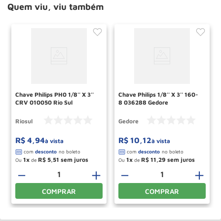
Quem viu, viu também
Chave Philips PH0 1/8'' X 3''
Chave Philips 1/8'' X 3'' 160-
CRV 010050 Rio Sul
8 036288 Gedore
Riosul
Gedore
R$
4
,
94
R$
10
,
12
à vista
à vista
1
R$
5
,
51
1
R$
11
,
29
Ou
de
Ou
de
＋
－
＋
－
＋
COMPRAR
COMPRAR