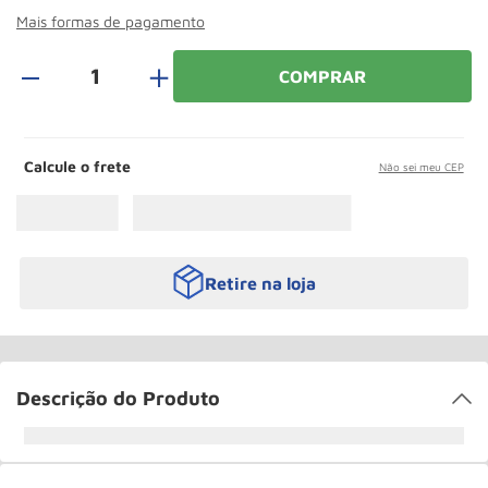
Paleteira
10
º
Mais formas de pagamento
＋
COMPRAR
Calcule o frete
Não sei meu CEP
Retire na loja
Descrição do Produto