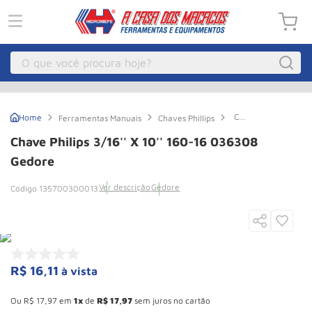
O que você procura hoje?
Macacos
1
º
Chave
Ferramentas Manuais
Chaves Phillips
Guincho Eletrico
2
º
Philips
3/16''
Chave Philips 3/16'' X 10'' 160-16 036308
X
Macaco Hidraulico
3
º
10''
Gedore
160-
Guincho
4
º
16
Ver descrição
Gedore
135700300013
036308
Macaco Jacare
5
º
Gedore
Talha Eletrica
6
º
Macaco
7
º
R$
16
,
11
à vista
Talha
8
º
Esconder - Ganhe 10,37% de desconto pagando no boleto
Rodizio
9
º
Ou
R$
17
,
97
em
1
de
R$
17
,
97
sem juros no cartão