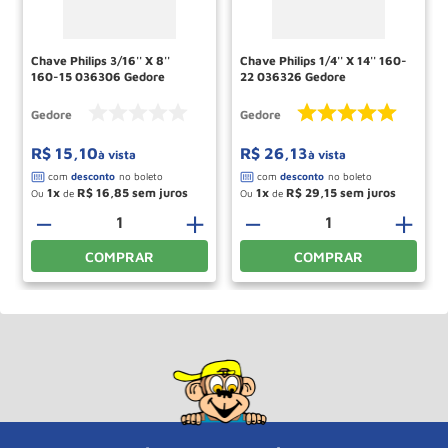
Chave Philips 3/16'' X 8''
Chave Philips 1/4'' X 14'' 160-
160-15 036306 Gedore
22 036326 Gedore
Gedore
Gedore
R$
15
,
10
R$
26
,
13
à vista
à vista
1
R$
16
,
85
1
R$
29
,
15
Ou
de
Ou
de
＋
－
＋
－
＋
COMPRAR
COMPRAR