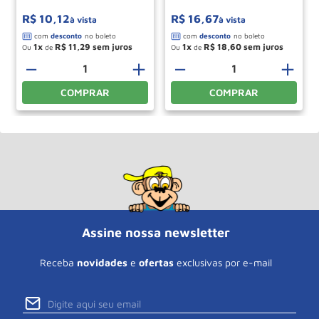
R$
10
,
12
R$
16
,
67
à vista
à vista
1
R$
11
,
29
1
R$
18
,
60
Ou
de
Ou
de
－
＋
－
＋
COMPRAR
COMPRAR
Assine nossa newsletter
Receba
novidades
e
ofertas
exclusivas por e-mail