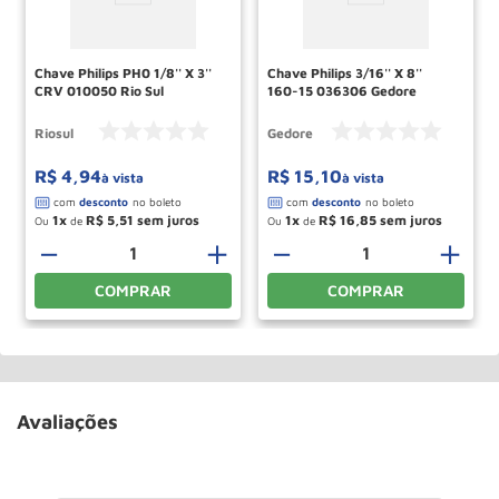
Chave Philips PH0 1/8'' X 3''
Chave Philips 3/16'' X 8''
CRV 010050 Rio Sul
160-15 036306 Gedore
Riosul
Gedore
R$
4
,
94
R$
15
,
10
à vista
à vista
1
R$
5
,
51
1
R$
16
,
85
Ou
de
Ou
de
＋
－
＋
－
＋
COMPRAR
COMPRAR
Avaliações