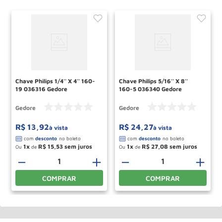
Chave Philips 1/4'' X 4'' 160-
Chave Philips 5/16'' X 8''
19 036316 Gedore
160-5 036340 Gedore
Gedore
Gedore
R$
13
,
92
R$
24
,
27
à vista
à vista
1
R$
15
,
53
1
R$
27
,
08
Ou
de
Ou
de
－
＋
－
＋
COMPRAR
COMPRAR