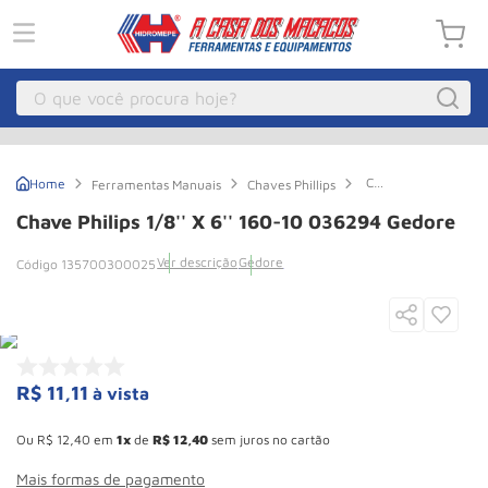
O que você procura hoje?
Macacos
1
º
Chave
Ferramentas Manuais
Chaves Phillips
Guincho Eletrico
2
º
Philips
1/8''
Chave Philips 1/8'' X 6'' 160-10 036294 Gedore
X
Macaco Hidraulico
3
º
6''
Ver descrição
Gedore
135700300025
160-
Macaco Jacare
4
º
10
036294
Guincho
5
º
Gedore
Talha Eletrica
6
º
Macaco
7
º
R$
11
,
11
à vista
Esconder - Ganhe 10,37% de desconto pagando no boleto
Talha
8
º
Ou
R$
12
,
40
em
1
de
R$
12
,
40
sem juros no cartão
Paleteira
9
º
Mais formas de pagamento