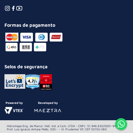
Formas de pagamento
Selos de segurança
Powered by
Developed by
Hidromepe Eng. de Manut. Hidr. Ind. e Com. LTDA - CNPJ: 51.946.630/0001-94 Av.
Prof. Luis Ignácio Anhaia Mello, 500 - - Vl. Prudente/ SP, CEP 03150-060