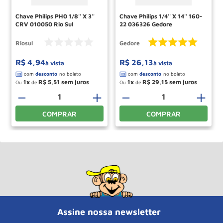
Chave Philips PH0 1/8'' X 3''
Chave Philips 1/4'' X 14'' 160-
CRV 010050 Rio Sul
22 036326 Gedore
Riosul
Gedore
R$
4
,
94
R$
26
,
13
à vista
à vista
1
R$
5
,
51
1
R$
29
,
15
Ou
de
Ou
de
＋
－
＋
－
＋
COMPRAR
COMPRAR
Assine nossa newsletter