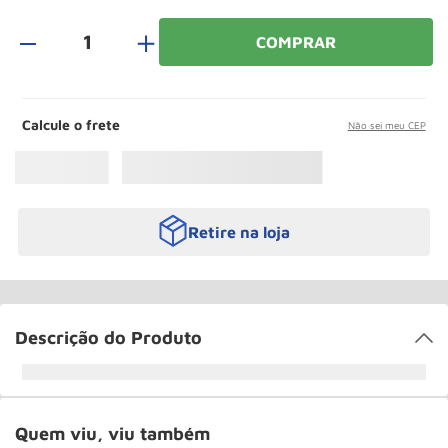
Rodizio
10
º
＋
COMPRAR
Calcule o frete
Não sei meu CEP
Retire na loja
Descrição do Produto
Quem viu, viu também