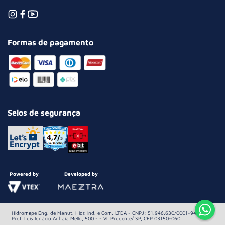
Formas de pagamento
Selos de segurança
Powered by
Developed by
Hidromepe Eng. de Manut. Hidr. Ind. e Com. LTDA - CNPJ: 51.946.630/0001-94 Av.
Prof. Luis Ignácio Anhaia Mello, 500 - - Vl. Prudente/ SP, CEP 03150-060