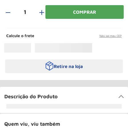
Paleteira
10
º
＋
COMPRAR
Calcule o frete
Não sei meu CEP
Retire na loja
Descrição do Produto
Quem viu, viu também