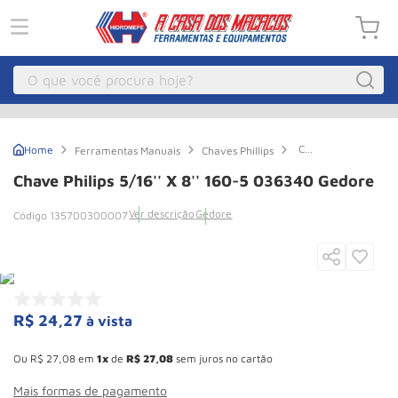
O que você procura hoje?
Macacos
1
º
Chave
Ferramentas Manuais
Chaves Phillips
Guincho Eletrico
2
º
Philips
5/16''
Chave Philips 5/16'' X 8'' 160-5 036340 Gedore
X
Macaco Hidraulico
3
º
8''
Ver descrição
Gedore
135700300007
160-
Guincho
4
º
5
036340
Macaco Jacare
5
º
Gedore
Talha Eletrica
6
º
Macaco
7
º
R$
24
,
27
à vista
Esconder - Ganhe 10,37% de desconto pagando no boleto
Talha
8
º
Ou
R$
27
,
08
em
1
de
R$
27
,
08
sem juros no cartão
Rodizio
9
º
Mais formas de pagamento