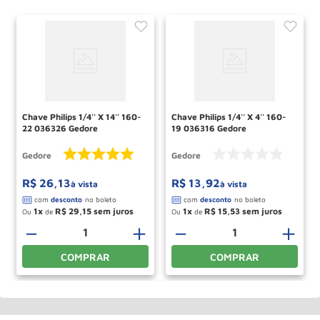
Chave Philips 1/4'' X 14'' 160-
Chave Philips 1/4'' X 4'' 160-
22 036326 Gedore
19 036316 Gedore
Gedore
Gedore
R$
26
,
13
R$
13
,
92
à vista
à vista
1
R$
29
,
15
1
R$
15
,
53
Ou
de
Ou
de
－
＋
－
＋
COMPRAR
COMPRAR