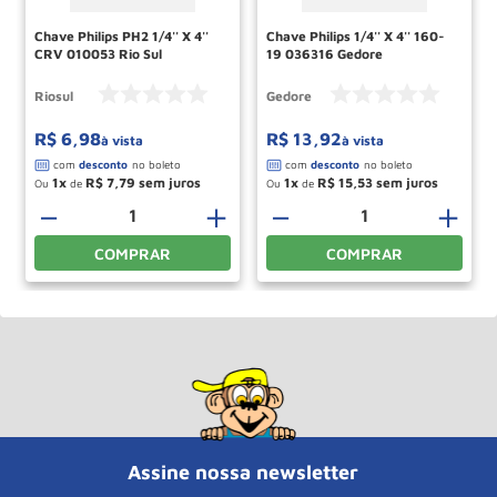
Chave Philips PH2 1/4'' X 4''
Chave Philips 1/4'' X 4'' 160-
CRV 010053 Rio Sul
19 036316 Gedore
Riosul
Gedore
R$
6
,
98
R$
13
,
92
à vista
à vista
1
R$
7
,
79
1
R$
15
,
53
Ou
de
Ou
de
－
＋
－
＋
COMPRAR
COMPRAR
Assine nossa newsletter