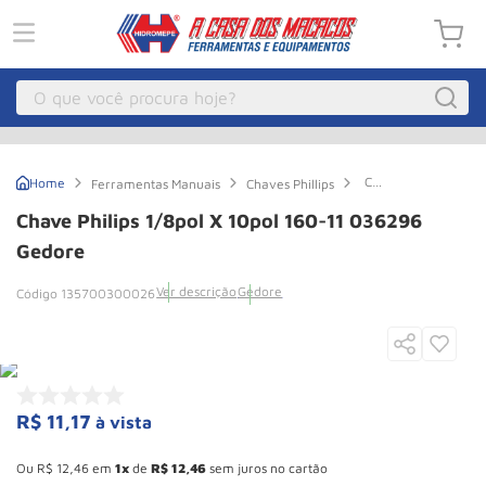
O que você procura hoje?
Macacos
1
º
Chave
Ferramentas Manuais
Chaves Phillips
Guincho Eletrico
2
º
Philips
1/8pol
Chave Philips 1/8pol X 10pol 160-11 036296
X
Macaco Hidraulico
3
º
10pol
Gedore
160-
Macaco Jacare
4
º
11
Ver descrição
Gedore
135700300026
036296
Guincho
5
º
Gedore
Talha Eletrica
6
º
Macaco
7
º
R$
11
,
17
à vista
Talha
8
º
Esconder - Ganhe 10,37% de desconto pagando no boleto
Rodizio
9
º
Ou
R$
12
,
46
em
1
de
R$
12
,
46
sem juros no cartão