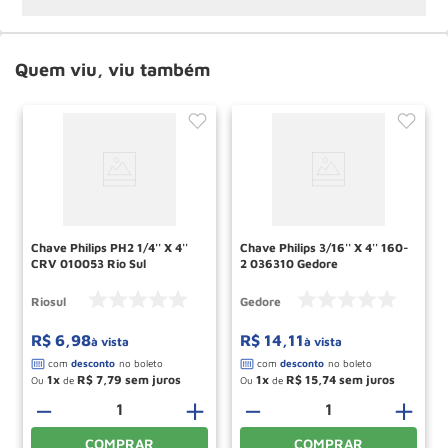
Quem viu, viu também
Chave Philips PH2 1/4'' X 4''
Chave Philips 3/16'' X 4'' 160-
CRV 010053 Rio Sul
2 036310 Gedore
Riosul
Gedore
R$
6
,
98
R$
14
,
11
à vista
à vista
1
R$
7
,
79
1
R$
15
,
74
Ou
de
Ou
de
＋
－
＋
－
＋
COMPRAR
COMPRAR