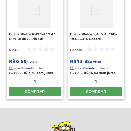
Chave Philips PH2 1/4'' X 4''
Chave Philips 1/4'' X 4'' 160-
CRV 010053 Rio Sul
19 036316 Gedore
Riosul
Gedore
R$
6
,
98
R$
13
,
92
à vista
à vista
1
R$
7
,
79
1
R$
15
,
53
Ou
de
Ou
de
－
＋
－
＋
COMPRAR
COMPRAR