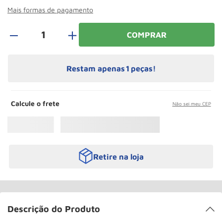
Roda
10
º
Mais formas de pagamento
＋
COMPRAR
Restam apenas
1
peças!
Calcule o frete
Não sei meu CEP
Retire na loja
Descrição do Produto