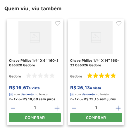
Quem viu, viu também
Chave Philips 1/4'' X 6'' 160-3
Chave Philips 1/4'' X 14'' 160-
036320 Gedore
22 036326 Gedore
Gedore
Gedore
R$
16
,
67
R$
26
,
13
à vista
à vista
1
R$
18
,
60
1
R$
29
,
15
Ou
de
Ou
de
－
＋
－
＋
COMPRAR
COMPRAR