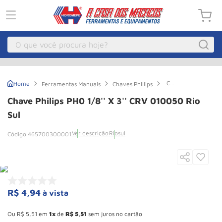
O que você procura hoje?
Macacos
1
º
Chave
Ferramentas Manuais
Chaves Phillips
Guincho Eletrico
2
º
Philips
PH0
Chave Philips PH0 1/8'' X 3'' CRV 010050 Rio
1/8''
Macaco Hidraulico
3
º
X
Sul
3''
Macaco Jacare
4
º
CRV
Ver descrição
Riosul
465700300001
010050
Guincho
5
º
Rio
Sul
Talha Eletrica
6
º
Macaco
7
º
R$
4
,
94
à vista
Talha
8
º
Esconder - Ganhe 10,37% de desconto pagando no boleto
Paleteira
9
º
Ou
R$
5
,
51
em
1
de
R$
5
,
51
sem juros no cartão