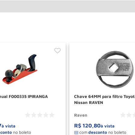
Plaina Manual F000335 IPIRANGA
Chave 64MM para filtro Toyo
Nissan RAVEN
Raven
7
R$
120
,
80
à vista
à vista