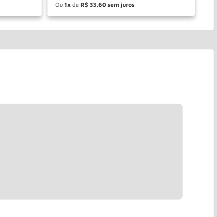
Ou
1
de
R$
33
,
60
O
－
＋
PRAR
COMPRAR