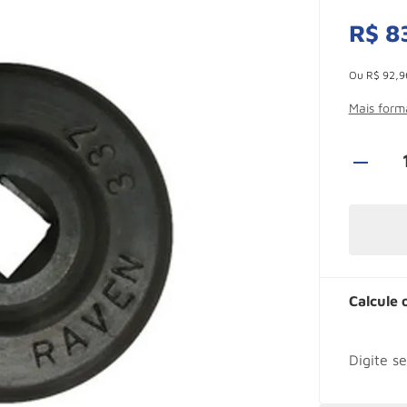
R$
8
Esconder -
Ou
R$
92
,
9
Mais for
Calcule 