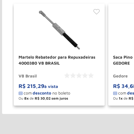
Martelo Rebatedor para Repuxadeiras
Saca Pino
4000380 V8 BRASIL
GEDORE
V8 Brasil
Gedore
R$
215
,
29
R$
34
,
6
à vista
Ou
8
de
R$
30
,
02
Ou
1
de
R$
－
＋
－
COMPRAR