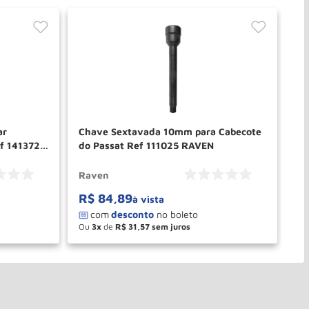
ar
Chave Sextavada 10mm para Cabecote
Fe
ef 141372
do Passat Ref 111025 RAVEN
Ar
Raven
Ra
R$
84
,
89
R
à vista
Ou
3
de
R$
31
,
57
O
－
＋
PRAR
COMPRAR