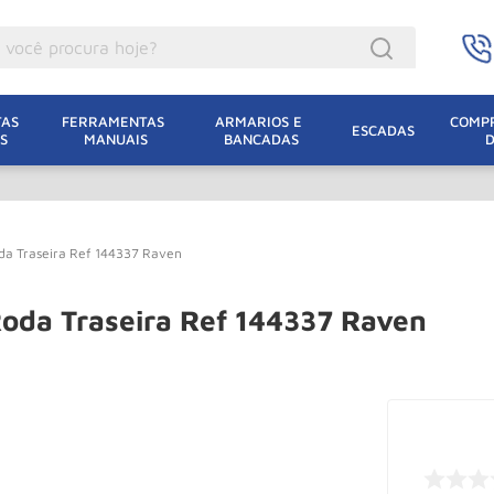
ocê procura hoje?
acacos
AS 
FERRAMENTAS 
ARMARIOS E 
COMPR
ESCADAS
S
MANUAIS
BANCADAS
incho Eletrico
acaco Hidraulico
uincho
da Traseira Ref 144337 Raven
acaco Jacare
lha Eletrica
oda Traseira Ref 144337 Raven
acaco
lha
dizio
leteira