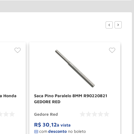
ta Honda
Saca Pino Paralelo 8MM R90220821
Fe
GEDORE RED
Po
14
Gedore Red
Ra
R$
30
,
12
R
à vista