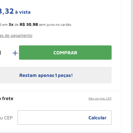
3
,
32
à vista
 Ganhe 10,37% de desconto pagando no boleto
3
R$
30
,
98
6
em
de
sem juros no cartão
mas de pagamento
＋
COMPRAR
Restam apenas
1
peças!
o frete
Não sei meu CEP