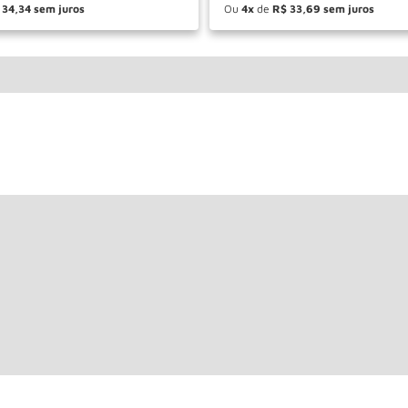
34
,
34
Ou
4
de
R$
33
,
69
＋
－
＋
COMPRAR
COM