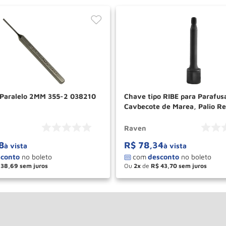
 Paralelo 2MM 355-2 038210
Chave tipo RIBE para Parafus
Cavbecote de Marea, Palio R
RAVEN
Raven
8
R$
78
,
34
à vista
à vista
38
,
69
Ou
2
de
R$
43
,
70
＋
－
＋
COMPRAR
COM