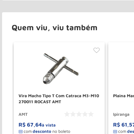
Quem viu, viu também
Vira Macho Tipo T Com Catraca M3-M10
270011 ROCAST AMT
AMT
Ipiranga
R$
67
,
64
R$
61
,
5
à vista