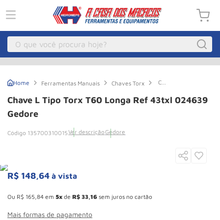
O que você procura hoje?
Macacos
1
º
Chave
Ferramentas Manuais
Chaves Torx
Guincho Eletrico
2
º
L
Tipo
Chave L Tipo Torx T60 Longa Ref 43txl 024639
Torx
Macaco Hidraulico
3
º
T60
Gedore
Longa
Talha Eletrica
4
º
Ref
Ver descrição
Gedore
135700310015
43txl
Macaco Jacare
5
º
024639
Gedore
Guincho
6
º
R$
148
,
64
Macaco
7
º
à vista
Esconder - Ganhe 10,37% de desconto pagando no boleto
Roda
8
º
Ou
R$
165
,
84
em
5
de
R$
33
,
16
sem juros no cartão
Rodizio
9
º
Mais formas de pagamento