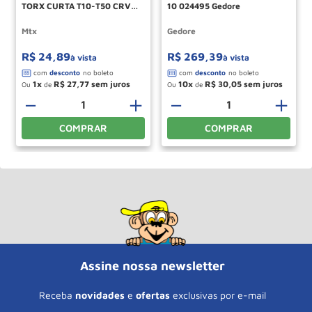
TORX CURTA T10-T50 CRV
10 024495 Gedore
9Pecas MTX
Mtx
Gedore
R$
24
,
89
R$
269
,
39
à vista
à vista
1
R$
27
,
77
10
R$
30
,
05
Ou
de
Ou
de
－
＋
－
＋
COMPRAR
COMPRAR
Assine nossa newsletter
Receba
novidades
e
ofertas
exclusivas por e-mail