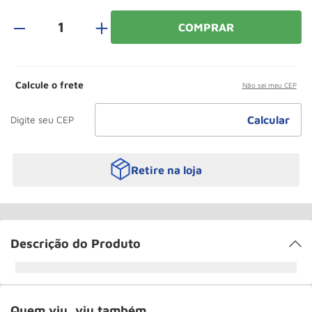
Paleteira
10
º
＋
COMPRAR
Calcule o frete
Não sei meu CEP
Retire na loja
Descrição do Produto
Quem viu, viu também