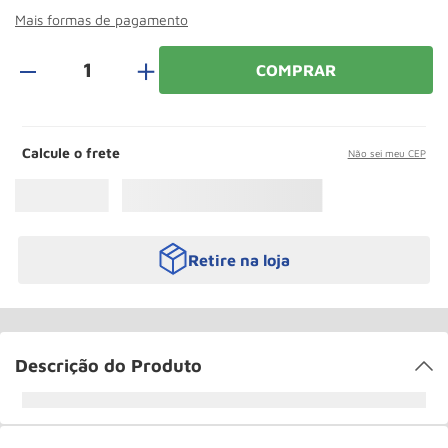
Roda
10
º
Mais formas de pagamento
＋
COMPRAR
Calcule o frete
Não sei meu CEP
Retire na loja
Descrição do Produto