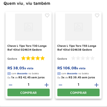
Quem viu, viu também
Chave L Tipo Torx T30 Longa
Chave L Tipo Torx T55 Longa
Ref 43txl 024634 Gedore
Ref 43txl 024638 Gedore
Gedore
Gedore
R$
38
,
05
R$
106
,
08
à vista
à vista
1
R$
42
,
45
3
R$
39
,
45
Ou
de
Ou
de
＋
－
＋
－
＋
COMPRAR
COMPRAR