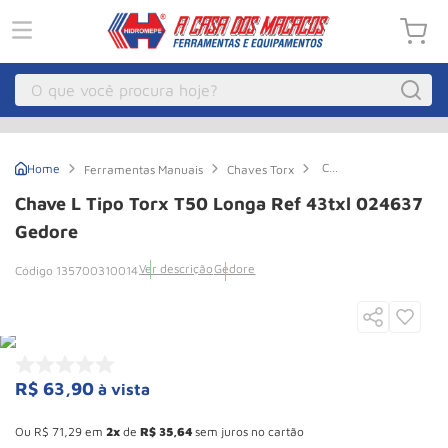
O que você procura hoje?
Macacos
1
º
Chave
Ferramentas Manuais
Chaves Torx
Guincho Eletrico
2
º
L
Tipo
Chave L Tipo Torx T50 Longa Ref 43txl 024637
Torx
Macaco Hidraulico
3
º
T50
Gedore
Longa
Macaco Jacare
4
º
Ref
Ver descrição
Gedore
135700310014
43txl
Guincho
5
º
024637
Gedore
Talha Eletrica
6
º
Macaco
7
º
R$
63
,
90
à vista
Talha
8
º
Esconder - Ganhe 10,37% de desconto pagando no boleto
Rodizio
9
º
Ou
R$
71
,
29
em
2
de
R$
35
,
64
sem juros no cartão