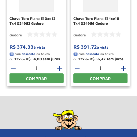
Chave Torx Plana E10xe12
Chave Torx Plana E14xe18
Tx4 024952 Gedore
Tx4 024956 Gedore
Gedore
Gedore
R$
374
,
33
R$
391
,
72
à vista
à vista
12
R$
34
,
80
12
R$
36
,
42
Ou
de
Ou
de
－
＋
－
＋
COMPRAR
COMPRAR