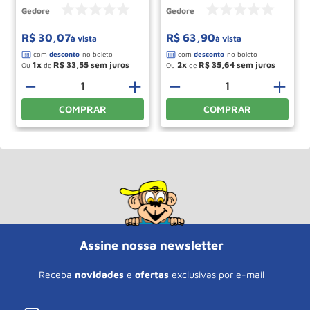
Gedore
Gedore
R$
30
,
07
R$
63
,
90
à vista
à vista
1
R$
33
,
55
2
R$
35
,
64
Ou
de
Ou
de
－
＋
－
＋
COMPRAR
COMPRAR
Assine nossa newsletter
Receba
novidades
e
ofertas
exclusivas por e-mail