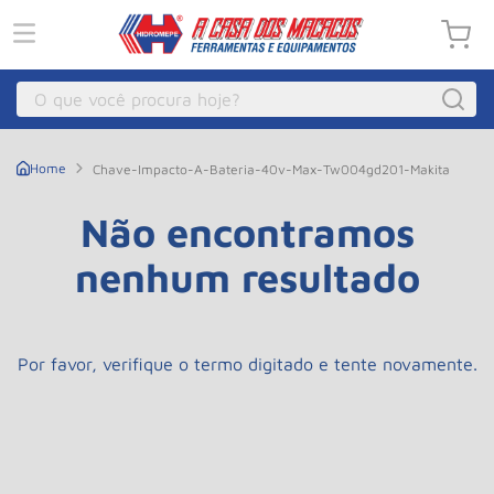
O que você procura hoje?
Macacos
1
º
Chave-Impacto-A-Bateria-40v-Max-Tw004gd201-Makita
Guincho Eletrico
2
º
Não encontramos
Macaco Hidraulico
3
º
nenhum resultado
Macaco Jacare
4
º
Guincho
5
º
Talha Eletrica
6
º
Por favor, verifique o termo digitado e tente novamente.
Macaco
7
º
Talha
8
º
Paleteira
9
º