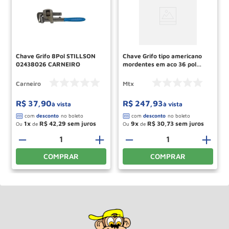
Chave Grifo 8Pol STILLSON
Chave Grifo tipo americano
02438026 CARNEIRO
mordentes em aco 36 pol
1570755 MTX
Carneiro
Mtx
R$
37
,
90
R$
247
,
93
à vista
à vista
1
R$
42
,
29
9
R$
30
,
73
Ou
de
Ou
de
－
＋
－
＋
COMPRAR
COMPRAR