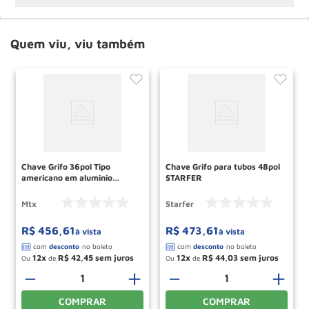
Quem viu, viu também
Chave Grifo 36pol Tipo
Chave Grifo para tubos 48pol
americano em aluminio
STARFER
1560655 MTX
Mtx
Starfer
R$
456
,
61
R$
473
,
61
à vista
à vista
12
R$
42
,
45
12
R$
44
,
03
Ou
de
Ou
de
－
＋
－
＋
COMPRAR
COMPRAR