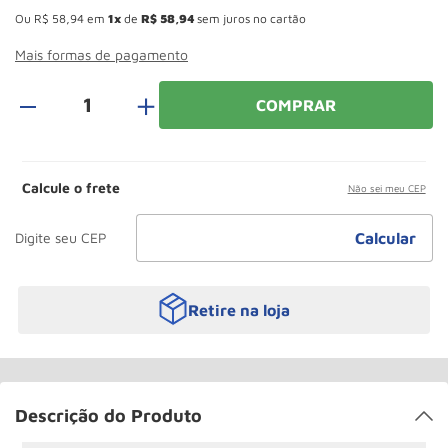
Roda
10
º
Ou
R$
58
,
94
em
1
de
R$
58
,
94
sem juros no cartão
Mais formas de pagamento
＋
COMPRAR
Calcule o frete
Não sei meu CEP
Retire na loja
Descrição do Produto