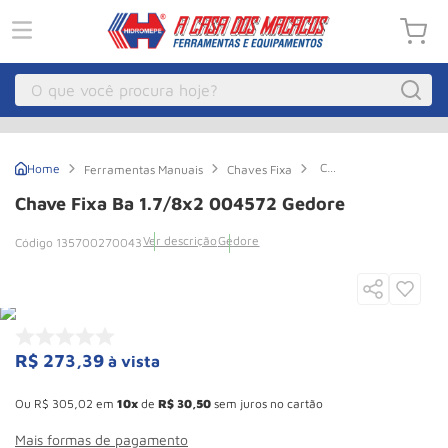
O que você procura hoje?
Macacos
1
º
Chave
Ferramentas Manuais
Chaves Fixa
Guincho Eletrico
2
º
Fixa
Ba
Chave Fixa Ba 1.7/8x2 004572 Gedore
1.7/8x2
Macaco Hidraulico
3
º
004572
Ver descrição
Gedore
135700270043
Gedore
Guincho
4
º
Macaco Jacare
5
º
Talha Eletrica
6
º
Macaco
7
º
R$
273
,
39
à vista
Esconder - Ganhe 10,37% de desconto pagando no boleto
Talha
8
º
Ou
R$
305
,
02
em
10
de
R$
30
,
50
sem juros no cartão
Rodizio
9
º
Mais formas de pagamento