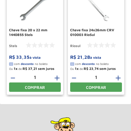
Chave fixa 20 x 22 mm
Chave fixa 24x26mm CRV
1440855 Stels
010003 RioSul
Stels
Riosul
R$
33
,
35
R$
21
,
28
à vista
à vista
1
R$
37
,
21
1
R$
23
,
74
Ou
de
Ou
de
＋
－
＋
－
＋
COMPRAR
COMPRAR