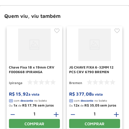
Quem viu, viu também
Chave Fixa 18 x 19mm CRV
JG CHAVE FIXA 6-32MM 12
F000668 IPIRANGA
PCS CRV 6790 BREMEN
Ipiranga
Bremen
R$
15
,
92
R$
377
,
08
à vista
à vista
1
R$
17
,
76
12
R$
35
,
05
Ou
de
Ou
de
＋
－
＋
－
＋
COMPRAR
COMPRAR