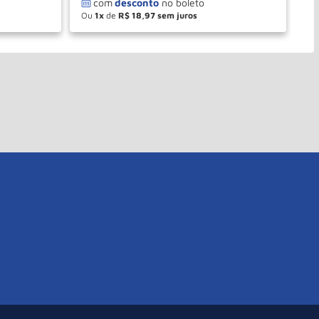
Ou
1
de
R$
18
,
97
O
－
＋
PRAR
COMPRAR