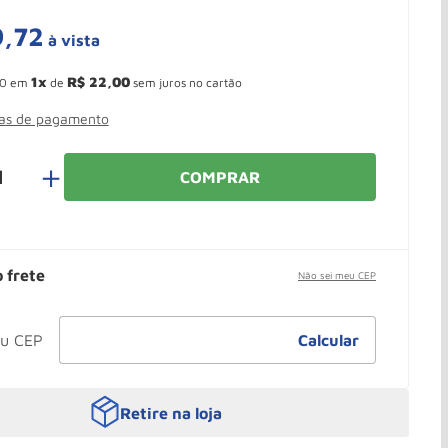
9
,
72
à vista
 Ganhe 10,37% de desconto pagando no boleto
1
R$
22
,
00
0
em
de
sem juros no cartão
mas de pagamento
＋
COMPRAR
o frete
Não sei meu CEP
Retire na loja