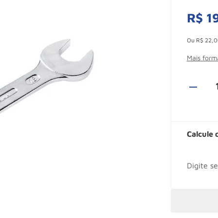
R$
1
Esconder -
Ou
R$
22
,
0
Mais for
Calcule 