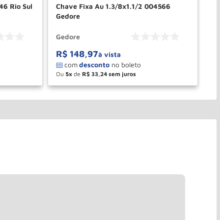
10146 Rio Sul
Chave Fixa Au 1.3/8x1.1/2 004566
Ch
Gedore
Gedore
Ge
R$
148
,
97
R
à vista
Ou
5
de
R$
33
,
24
O
－
＋
PRAR
COMPRAR