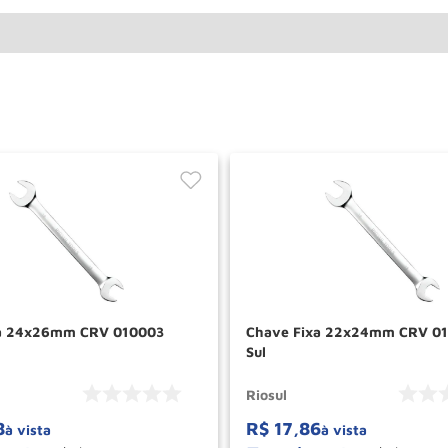
xa 24x26mm CRV 010003
Chave Fixa 22x24mm CRV 01
Sul
Riosul
8
R$
17
,
86
à vista
à vista