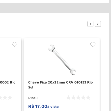
0002 Rio
Chave Fixa 20x22mm CRV 010153 Rio
Ch
Sul
Su
Riosul
Ri
R$
17
,
00
R
à vista