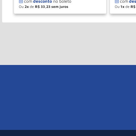
Ou
2
de
R$
33
,
23
Ou
1
de
R$
－
＋
－
COMPRAR