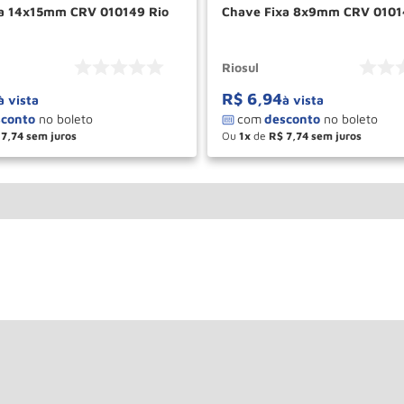
xa 14x15mm CRV 010149 Rio
Chave Fixa 8x9mm CRV 0
Riosul
R$
6
,
94
à vista
à vista
7
,
74
Ou
1
de
R$
7
,
74
＋
－
＋
COMPRAR
COM