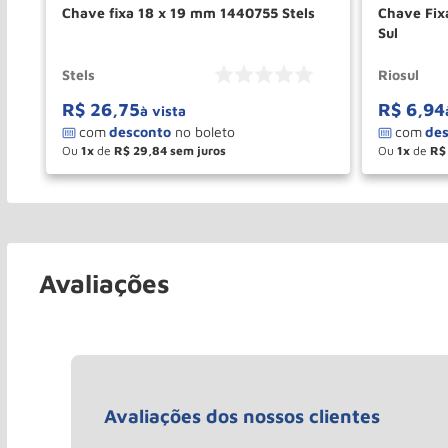
e
Chave fixa 18 x 19 mm 1440755 Stels
Chave Fi
Sul
Stels
Riosul
R$
26
,
75
R$
6
,
94
à vista
Ou
1
de
R$
29
,
84
Ou
1
de
R$
－
＋
－
COMPRAR
Avaliações
Avaliações dos nossos clientes