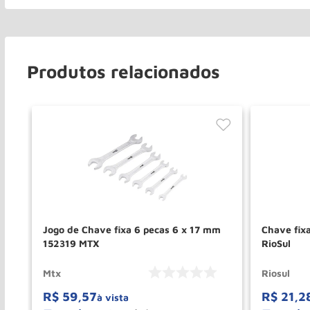
Produtos relacionados
e
Jogo de Chave fixa 6 pecas 6 x 17 mm
Chave fi
152319 MTX
RioSul
Mtx
Riosul
R$
59
,
57
R$
21
,
2
à vista