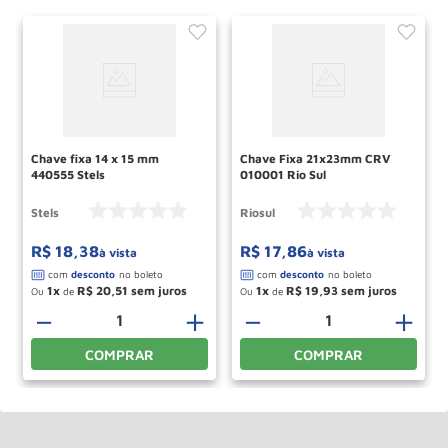
Chave fixa 14 x 15 mm
Chave Fixa 21x23mm CRV
440555 Stels
010001 Rio Sul
Stels
Riosul
R$
18
,
38
R$
17
,
86
à vista
à vista
1
R$
20
,
51
1
R$
19
,
93
Ou
de
Ou
de
＋
－
＋
－
＋
COMPRAR
COMPRAR