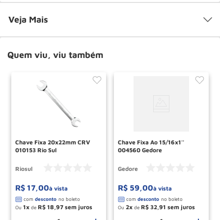
Veja Mais
Quem viu, viu também
Chave Fixa 20x22mm CRV
Chave Fixa Ao 15/16x1''
010153 Rio Sul
004560 Gedore
Riosul
Gedore
R$
17
,
00
R$
59
,
00
à vista
à vista
1
R$
18
,
97
2
R$
32
,
91
Ou
de
Ou
de