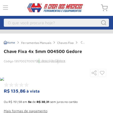
O que você procura hoje?
Macacos
1
º
Chave
Ferramentas Manuais
Chaves Fixa
Guincho Eletrico
2
º
Fixa
4x
Chave Fixa 4x 5mm 004500 Gedore
5mm
Macaco Hidraulico
3
º
004500
Ver descrição
Gedore
135700270057
Gedore
Macaco Jacare
4
º
Guincho
5
º
Talha Eletrica
6
º
Macaco
7
º
R$
135
,
86
à vista
Esconder - Ganhe 10,37% de desconto pagando no boleto
Talha
8
º
Ou
R$
151
,
58
em
5
de
R$
30
,
31
sem juros no cartão
Paleteira
9
º
Mais formas de pagamento