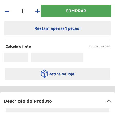
Rodizio
10
º
＋
COMPRAR
Restam apenas
1
peças!
Calcule o frete
Não sei meu CEP
Retire na loja
Descrição do Produto