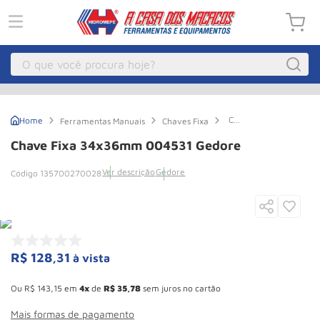
O que você procura hoje?
Macacos
1
º
Chave
Ferramentas Manuais
Chaves Fixa
Guincho Eletrico
2
º
Fixa
34x36mm
Chave Fixa 34x36mm 004531 Gedore
004531
Macaco Hidraulico
3
º
Gedore
Ver descrição
Gedore
135700270028
Guincho
4
º
Macaco Jacare
5
º
Talha Eletrica
6
º
Macaco
7
º
R$
128
,
31
à vista
Esconder - Ganhe 10,37% de desconto pagando no boleto
Talha
8
º
Ou
R$
143
,
15
em
4
de
R$
35
,
78
sem juros no cartão
Rodizio
9
º
Mais formas de pagamento