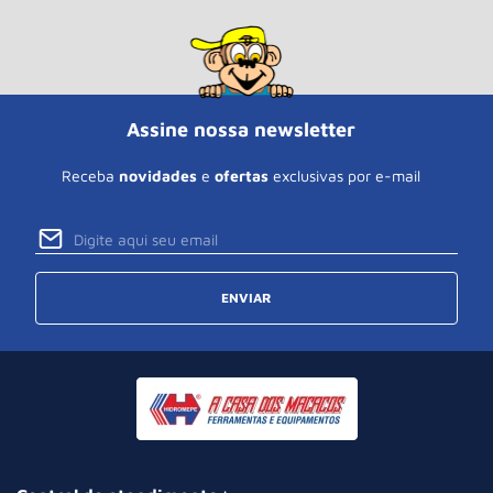
Assine nossa newsletter
Receba
novidades
e
ofertas
exclusivas por e-mail
ENVIAR