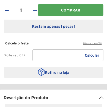
Paleteira
10
º
＋
COMPRAR
Restam apenas
1
peças!
Calcule o frete
Não sei meu CEP
Retire na loja
Descrição do Produto