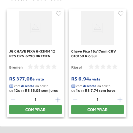
JG CHAVE FIXA 6-32MM 12
Chave Fixa 16x17mm CRV
PCS CRV 6790 BREMEN
010150 Rio Sul
Bremen
Riosul
R$
377
,
08
R$
6
,
94
à vista
à vista
12
R$
35
,
05
1
R$
7
,
74
Ou
de
Ou
de
＋
－
＋
－
＋
COMPRAR
COMPRAR