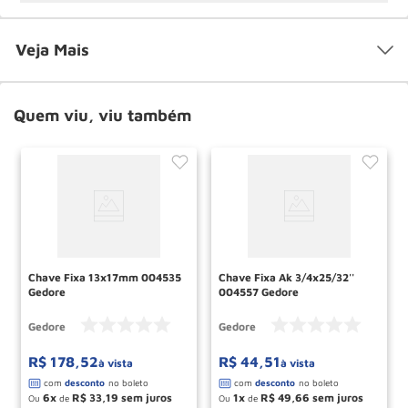
Veja Mais
Quem viu, viu também
Chave Fixa 13x17mm 004535
Chave Fixa Ak 3/4x25/32''
Gedore
004557 Gedore
Gedore
Gedore
R$
178
,
52
R$
44
,
51
à vista
à vista
6
R$
33
,
19
1
R$
49
,
66
Ou
de
Ou
de