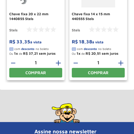
Chave fixa 20 x 22 mm
Chave fixa 14 x 15 mm
1440855 Stels
440555 Stels
Stels
Stels
R$
33
,
35
R$
18
,
38
à vista
à vista
1
R$
37
,
21
1
R$
20
,
51
Ou
de
Ou
de
＋
－
＋
－
＋
COMPRAR
COMPRAR
Assine nossa newsletter