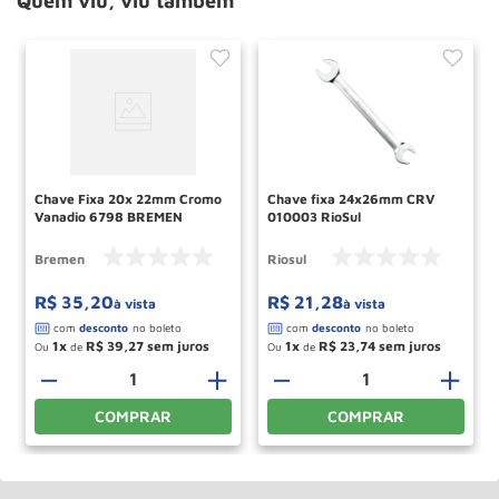
Quem viu, viu também
Chave Fixa 20x 22mm Cromo
Chave fixa 24x26mm CRV
Vanadio 6798 BREMEN
010003 RioSul
Bremen
Riosul
R$
35
,
20
R$
21
,
28
à vista
à vista
1
R$
39
,
27
1
R$
23
,
74
Ou
de
Ou
de
＋
－
＋
－
＋
COMPRAR
COMPRAR