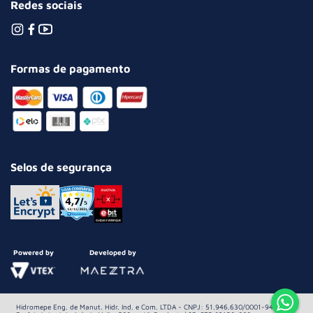
Redes sociais
Formas de pagamento
Selos de segurança
Powered by
Developed by
Hidromepe Eng. de Manut. Hidr. Ind. e Com. LTDA - CNPJ: 51.946.630/0001-94 Av.