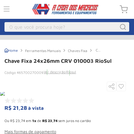
O que você procura hoje?
Macacos
1
º
Chave
Ferramentas Manuais
Chaves Fixa
Guincho Eletrico
2
º
fixa
24x26mm
Chave Fixa 24x26mm CRV 010003 RioSul
CRV
Macaco Hidraulico
3
º
010003
Ver descrição
Riosul
465700270009
RioSul
Guincho
4
º
Macaco Jacare
5
º
Talha Eletrica
6
º
Macaco
7
º
R$
21
,
28
à vista
Esconder - Ganhe 10,37% de desconto pagando no boleto
Talha
8
º
Ou
R$
23
,
74
em
1
de
R$
23
,
74
sem juros no cartão
Rodizio
9
º
Mais formas de pagamento