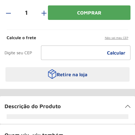
Paleteira
10
º
＋
COMPRAR
Calcule o frete
Não sei meu CEP
Retire na loja
Descrição do Produto