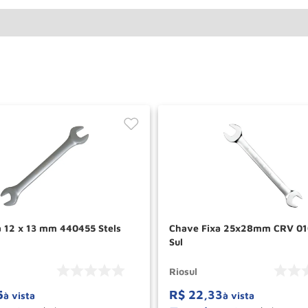
a 12 x 13 mm 440455 Stels
Chave Fixa 25x28mm CRV 01
Sul
Riosul
5
R$
22
,
33
à vista
à vista