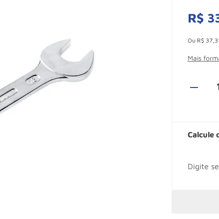
R$
3
Esconder -
Ou
R$
37
,
3
Mais for
Calcule 