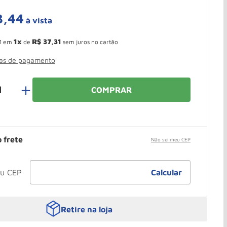
3
,
44
à vista
 Ganhe 10,37% de desconto pagando no boleto
1
R$
37
,
31
1
em
de
sem juros no cartão
mas de pagamento
＋
COMPRAR
o frete
Não sei meu CEP
Retire na loja