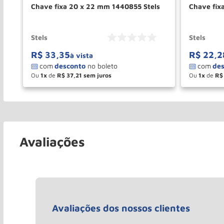
Chave fixa 20 x 22 mm 1440855 Stels
Chave fix
Stels
Stels
R$
33
,
35
R$
22
,
2
à vista
Ou
1
de
R$
37
,
21
Ou
1
de
R$
－
＋
－
COMPRAR
Avaliações
Avaliações dos nossos clientes