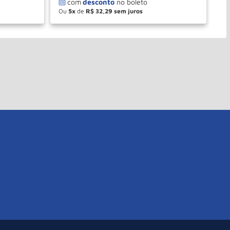
Ou
5
de
R$
32
,
29
O
－
＋
PRAR
COMPRAR