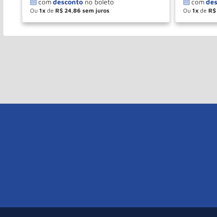
Ou
1
de
R$
24
,
86
Ou
1
de
R$
－
＋
－
COMPRAR