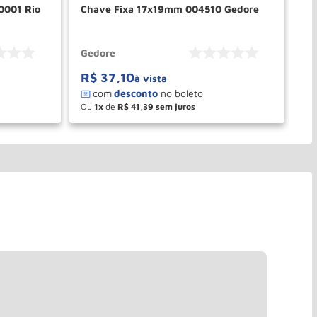
0001 Rio
Chave Fixa 17x19mm 004510 Gedore
Ch
Gedore
Ge
R$
37
,
10
R
à vista
Ou
1
de
R$
41
,
39
O
－
＋
PRAR
COMPRAR