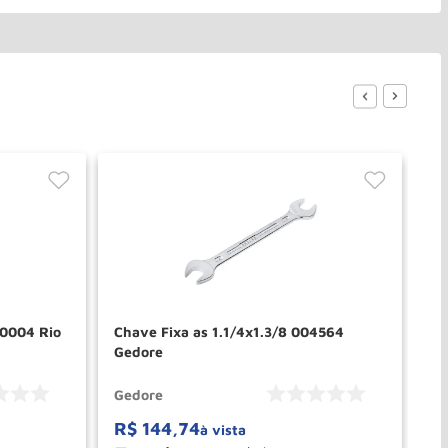
0004 Rio
Chave Fixa as 1.1/4x1.3/8 004564
Gedore
Gedore
Ge
R$
144
,
74
R
à vista