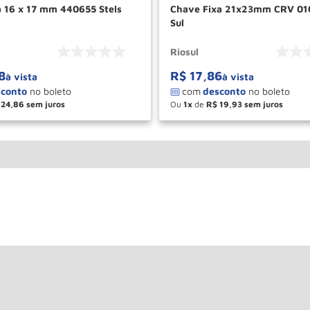
a 16 x 17 mm 440655 Stels
Chave Fixa 21x23mm CRV 01
Sul
Riosul
8
R$
17
,
86
à vista
à vista
24
,
86
Ou
1
de
R$
19
,
93
＋
－
＋
COMPRAR
COM